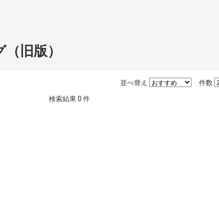
グ（旧版）
並べ替え
件数
検索結果
0
件