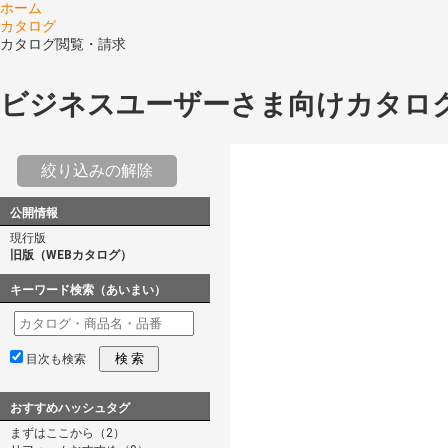
ホーム
カタログ
カタログ閲覧・請求
ビジネスユーザーさま向けカタロ
絞り込みの解除
公開情報
現行版
旧版（WEBカタログ）
キーワード検索（あいまい）
検 索
目次も検索
おすすめハッシュタグ
まずはここから（2）