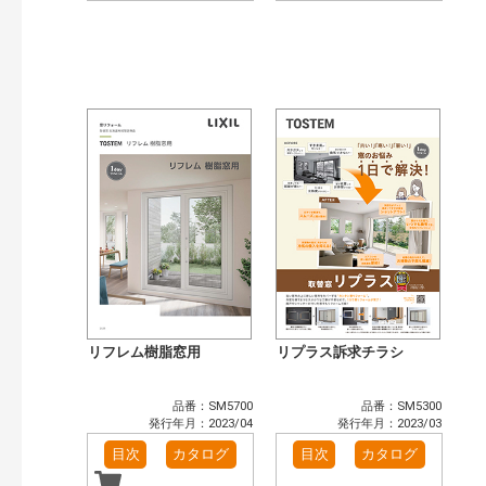
リフレム樹脂窓用
リプラス訴求チラシ
品番：SM5700
品番：SM5300
発行年月：2023/04
発行年月：2023/03
目次
カタログ
目次
カタログ