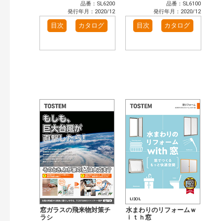
品番：SL6200
品番：SL6100
発行年月：2020/12
発行年月：2020/12
目次
カタログ
目次
カタログ
窓ガラスの飛来物対策チ
水まわりのリフォームｗ
ラシ
ｉｔｈ窓