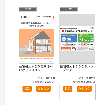
公開情報
現行版
旧版（WEBカタログ）
NEW
NEW
キーワード検索（あいまい）
検 索
目次も検索
おすすめハッシュタグ
まずはここから（4）
施工イメージ・アイデア集（1）
リフォームおすすめ（14）
省エネ住宅関連（3）
補助金・優遇制度を知る（2）
カタログ一覧＆使い方（1）
カテゴリー
窓・シャッター（14）
玄関ドア・引戸（6）
住宅省エネ２０２６はや
住宅省エネ２０２６ハン
インテリア建材（10）
わかりＢＯＯＫ
エクステリア（3）
ドブック
キッチン（5）
浴室（12）
品番：XG9900
品番：XH1200
洗面化粧室（6）
トイレ（3）
発行年月：2026/07
発行年月：2026/06
小型電気温水器（1）
水栓金具（3）
目次
カタログ
目次
カタログ
太陽光発電・屋根・外壁（5）
高性能住宅工法（4）
その他（2）