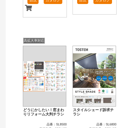
目次
カタログ
目次
カタログ
高拡大率対応
どうにかしたい！窓まわ
スタイルシェード訴求チ
りリフォーム大判チラシ
ラシ
品番：SL8500
品番：SL6800