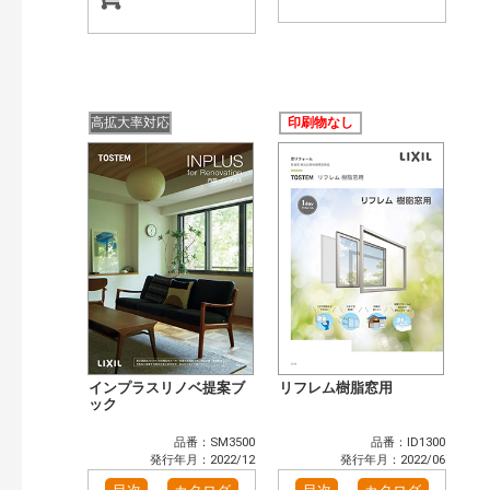
高拡大率対応
印刷物なし
インプラスリノベ提案ブ
リフレム樹脂窓用
ック
品番：SM3500
品番：ID1300
発行年月：2022/12
発行年月：2022/06