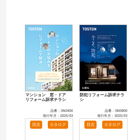
発行年で検索
開始年:
終了年:
検索
マンション 窓・ドア
防犯リフォーム訴求チラ
リフォーム訴求チラシ
シ
品番：SN0400
品番：SN0800
発行年月：2025/03
発行年月：2025/03
目次
カタログ
目次
カタログ