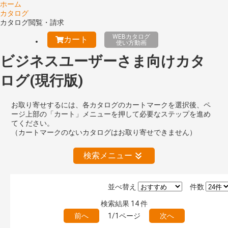
ホーム
カタログ
カタログ閲覧・請求
WEBカタログ
カート
使い方動画
ビジネスユーザーさま向けカタ
ログ(現行版)
お取り寄せするには、各カタログのカートマークを選択後、ペ
ージ上部の「カート」メニューを押して必要なステップを進め
てください。
（カートマークのないカタログはお取り寄せできません）
検索メニュー
並べ替え
件数
絞り込みの解除
検索結果
14
件
前へ
1/1ページ
次へ