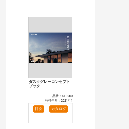
公開情報
現行版
旧版（WEBカタログ）
キーワード検索（あいまい）
検 索
目次も検索
おすすめハッシュタグ
まずはここから（4）
施工イメージ・アイデア集（1）
リフォームおすすめ（14）
省エネ住宅関連（3）
補助金・優遇制度を知る（2）
カタログ一覧＆使い方（1）
カテゴリー
窓・シャッター（1）
玄関ドア・引戸（5）
ダスクグレーコンセプト
インテリア建材（6）
ブック
浴室（10）
洗面化粧室（4）
トイレ（2）
品番：SL9900
太陽光発電・屋根・外壁（1）
発行年月：2021/11
発行年で検索
目次
カタログ
開始年:
終了年: