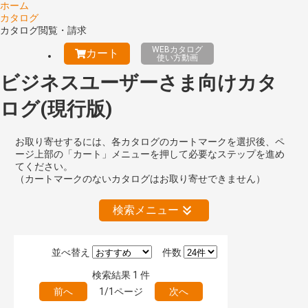
ホーム
カタログ
カタログ閲覧・請求
WEBカタログ
カート
使い方動画
ビジネスユーザーさま向けカタ
ログ(現行版)
お取り寄せするには、各カタログのカートマークを選択後、ペ
ージ上部の「カート」メニューを押して必要なステップを進め
てください。
（カートマークのないカタログはお取り寄せできません）
検索メニュー
並べ替え
件数
絞り込みの解除
検索結果
1
件
前へ
1/1ページ
次へ