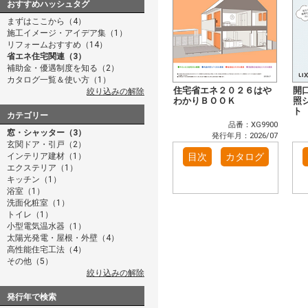
おすすめハッシュタグ
まずはここから（4）
施工イメージ・アイデア集（1）
リフォームおすすめ（14）
省エネ住宅関連（3）
補助金・優遇制度を知る（2）
カタログ一覧＆使い方（1）
住宅省エネ２０２６はや
開
絞り込みの解除
わかりＢＯＯＫ
照
ト
カテゴリー
品番：XG9900
窓・シャッター（3）
発行年月：2026/07
玄関ドア・引戸（2）
インテリア建材（1）
目次
カタログ
エクステリア（1）
キッチン（1）
浴室（1）
洗面化粧室（1）
トイレ（1）
小型電気温水器（1）
太陽光発電・屋根・外壁（4）
高性能住宅工法（4）
その他（5）
絞り込みの解除
発行年で検索