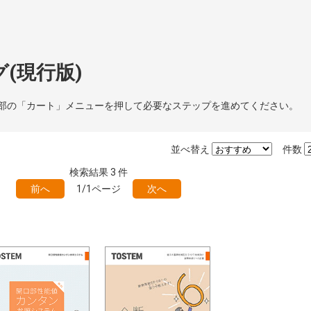
(現行版)
部の「カート」メニューを押して必要なステップを進めてください。
並べ替え
件数
検索結果
3
件
前へ
1/1ページ
次へ