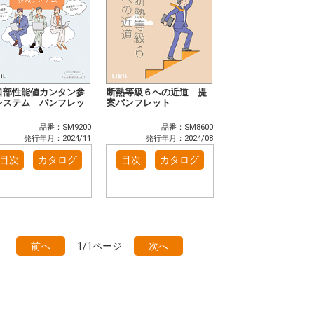
口部性能値カンタン参
断熱等級６への近道 提
システム パンフレッ
案パンフレット
品番：SM9200
品番：SM8600
発行年月：2024/11
発行年月：2024/08
目次
カタログ
目次
カタログ
前へ
1/1ページ
次へ