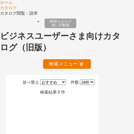
ホーム
カタログ
カタログ閲覧・請求
WEBカタログ
使い方動画
ビジネスユーザーさま向けカタ
ログ（旧版）
検索メニュー
並べ替え
件数
絞り込みの解除
検索結果
0
件
公開情報
現行版
旧版（WEBカタログ）
キーワード検索（あいまい）