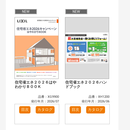
公開情報
現行版
旧版（WEBカタログ）
NEW
NEW
キーワード検索（あいまい）
検 索
目次も検索
おすすめハッシュタグ
まずはここから（4）
施工イメージ・アイデア集（1）
リフォームおすすめ（14）
省エネ住宅関連（3）
補助金・優遇制度を知る（2）
カタログ一覧＆使い方（1）
カテゴリー
窓・シャッター（2）
玄関ドア・引戸（2）
住宅省エネ２０２６はや
住宅省エネ２０２６ハン
インテリア建材（2）
わかりＢＯＯＫ
エクステリア（2）
ドブック
キッチン（2）
浴室（2）
品番：XG9900
品番：XH1200
洗面化粧室（1）
トイレ（2）
発行年月：2026/07
発行年月：2026/06
小型電気温水器（1）
水栓金具（1）
目次
カタログ
目次
カタログ
高性能住宅工法（2）
その他（1）
発行年で検索