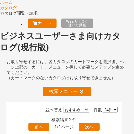
ホーム
カタログ
カタログ閲覧・請求
WEBカタログ
カート
使い方動画
ビジネスユーザーさま向けカタ
ログ(現行版)
お取り寄せするには、各カタログのカートマークを選択後、ペ
ージ上部の「カート」メニューを押して必要なステップを進め
てください。
（カートマークのないカタログはお取り寄せできません）
検索メニュー
並べ替え
件数
絞り込みの解除
検索結果
2
件
前へ
1/1ページ
次へ