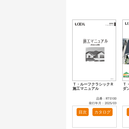
Ｔ・ルーフクラシックＲ
Ｔ
施工マニュアル
ダ
品番：RT5100
発行年月：2025/03
目次
カタログ