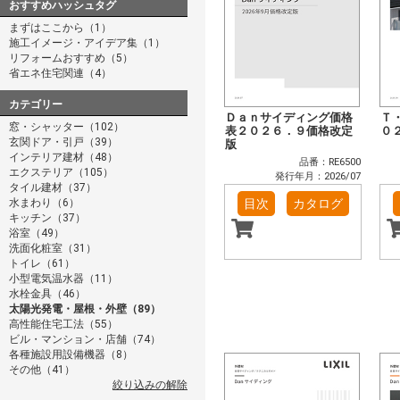
おすすめハッシュタグ
まずはここから（1）
施工イメージ・アイデア集（1）
リフォームおすすめ（5）
省エネ住宅関連（4）
カテゴリー
Ｄａｎサイディング価格
Ｔ
窓・シャッター（102）
表２０２６．９価格改定
０
玄関ドア・引戸（39）
版
インテリア建材（48）
品番：RE6500
エクステリア（105）
発行年月：2026/07
タイル建材（37）
水まわり（6）
目次
カタログ
キッチン（37）
浴室（49）
洗面化粧室（31）
トイレ（61）
小型電気温水器（11）
水栓金具（46）
太陽光発電・屋根・外壁（89）
高性能住宅工法（55）
ビル・マンション・店舗（74）
各種施設用設備機器（8）
その他（41）
絞り込みの解除