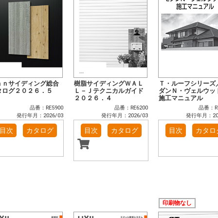
ａｎサイディング総合
樹脂サイディングＷＡＬ
Ｔ・ルーフシリーズ
タログ２０２６．５
Ｌ－Ｊテクニカルガイド
ダンＮ・ヴェルウッ
２０２６．４
施工マニュアル
品番：RE5900
品番：RE6200
品番：RT
発行年月：2026/03
発行年月：2026/03
発行年月：202
目次
カタログ
目次
カタログ
目次
カタロ
印刷物なし