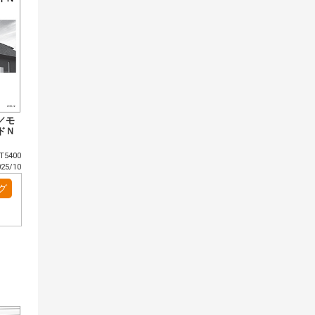
／モ
ドＮ
5400
5/10
グ