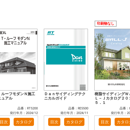
印刷物なし
・ルーフモダンＮ施工
Ｄａｎサイディングテク
樹脂サイディングＷ
ニュアル
ニカルガイド
Ｌ－Ｊカタログ２０
５．１
品番：RT5200
品番：RE5500
品番：I
発行年月：2024/12
発行年月：2024/11
発行年月：202
目次
カタログ
目次
カタログ
目次
カタロ