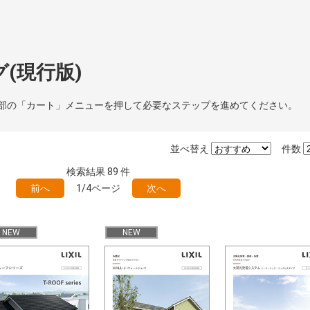
(現行版)
部の「カート」メニューを押して必要なステップを進めてください。
並べ替え
件数
検索結果
89
件
前へ
1/4ページ
次へ
NEW
NEW