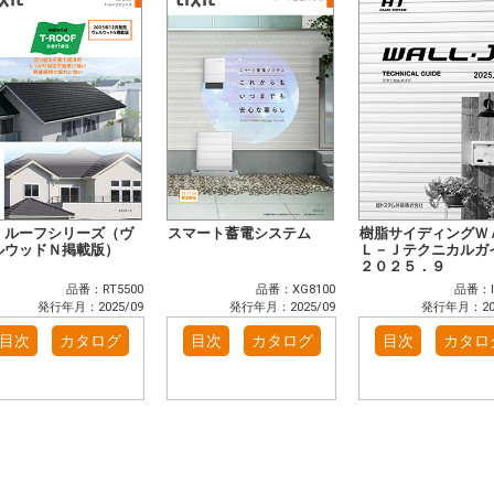
・ルーフシリーズ（ヴ
スマート蓄電システム
樹脂サイディングＷ
ルウッドＮ掲載版）
Ｌ－Ｊテクニカルガ
２０２５．９
品番：RT5500
品番：XG8100
品番：I
発行年月：2025/09
発行年月：2025/09
発行年月：202
目次
カタログ
目次
カタログ
目次
カタロ