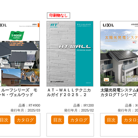
印刷物なし
・ルーフシリーズ モ
ＡＴ－ＷＡＬＬテクニカ
太陽光発電システム
ンＮ・ヴェルウッド
ルガイド２０２５．２
カタログＴシリーズ
品番：RT4900
品番：IR1200
品番：XG
発行年月：2025/03
発行年月：2025/02
発行年月：202
目次
カタログ
目次
カタログ
目次
カタロ