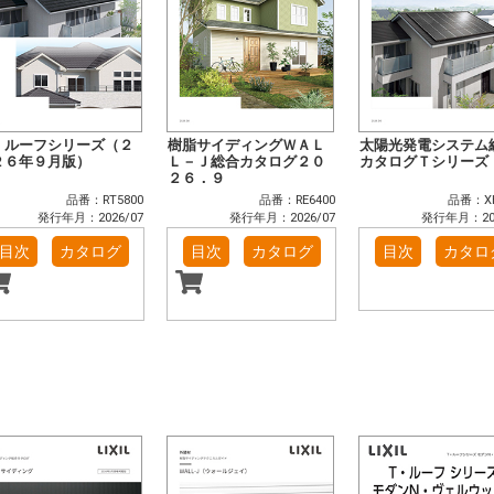
・ルーフシリーズ（２
樹脂サイディングＷＡＬ
太陽光発電システム
２６年９月版）
Ｌ－Ｊ総合カタログ２０
カタログＴシリーズ
２６．９
品番：RT5800
品番：RE6400
品番：XH
発行年月：2026/07
発行年月：2026/07
発行年月：202
目次
カタログ
目次
カタログ
目次
カタロ