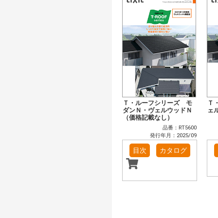
Ｔ・ルーフシリーズ モ
Ｔ
ダンＮ・ヴェルウッドＮ
ェ
（価格記載なし）
品番：RT5600
発行年月：2025/09
目次
カタログ