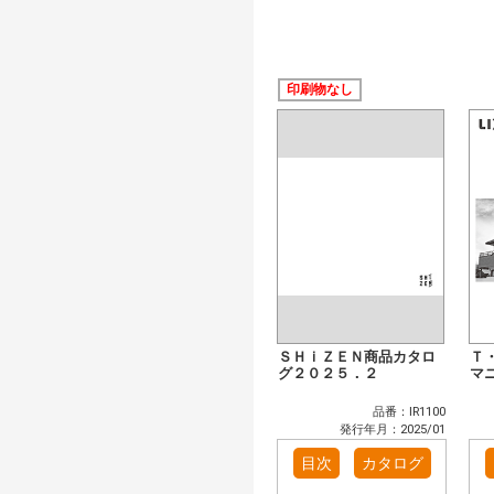
印刷物なし
ＳＨｉＺＥＮ商品カタロ
Ｔ
グ２０２５．２
マ
品番：IR1100
発行年月：2025/01
目次
カタログ