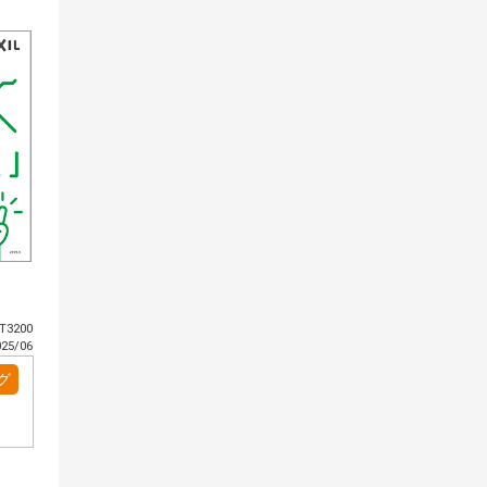
3200
5/06
グ