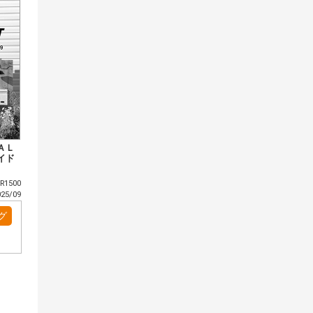
ＡＬ
イド
R1500
5/09
グ