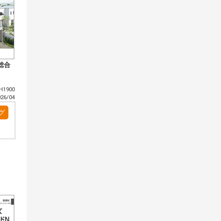
総合
1900
6/04
グ