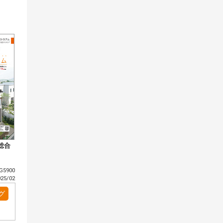
総合
5900
5/02
グ