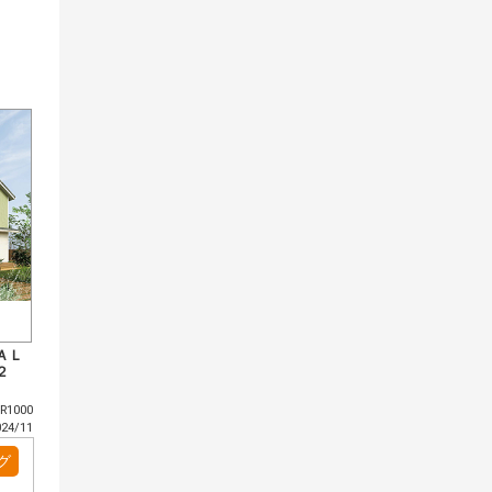
ＡＬ
２
R1000
4/11
グ