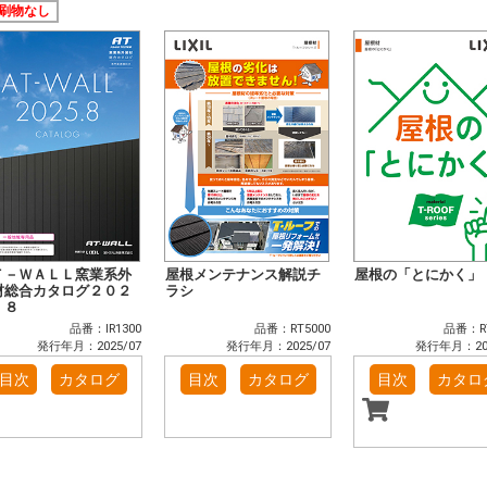
刷物なし
Ｔ－ＷＡＬＬ窯業系外
屋根メンテナンス解説チ
屋根の「とにかく」
材総合カタログ２０２
ラシ
．８
品番：IR1300
品番：RT5000
品番：RT
発行年月：2025/07
発行年月：2025/07
発行年月：202
目次
カタログ
目次
カタログ
目次
カタロ