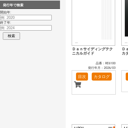
発行年で検索
開始年:
終了年:
検索
Ｄａｎサイディングテク
Ｄ
ニカルガイド
カ
品番：RE6100
発行年月：2026/03
目次
カタログ