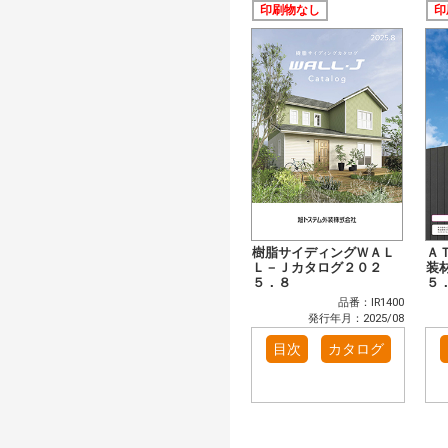
印刷物なし
印
樹脂サイディングＷＡＬ
Ａ
Ｌ－Ｊカタログ２０２
装
５．８
５
品番：IR1400
発行年月：2025/08
目次
カタログ