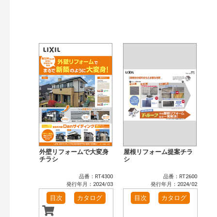
開始年:
終了年:
検索
外壁リフォームで大変身
屋根リフォーム提案チラ
チラシ
シ
品番：RT4300
品番：RT2600
発行年月：2024/03
発行年月：2024/02
目次
カタログ
目次
カタログ