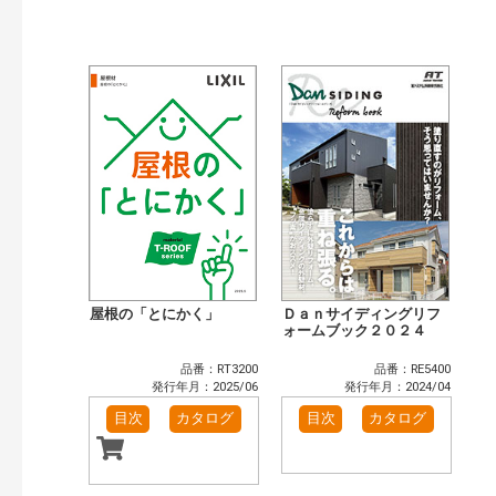
公開情報
現行版
旧版（WEBカタログ）
キーワード検索（あいまい）
検 索
目次も検索
おすすめハッシュタグ
まずはここから（1）
施工イメージ・アイデア集（1）
リフォームおすすめ（5）
省エネ住宅関連（4）
カテゴリー
窓・シャッター（14）
玄関ドア・引戸（6）
インテリア建材（10）
エクステリア（3）
屋根の「とにかく」
Ｄａｎサイディングリフ
キッチン（5）
浴室（12）
ォームブック２０２４
洗面化粧室（6）
トイレ（3）
品番：RT3200
品番：RE5400
小型電気温水器（1）
水栓金具（3）
発行年月：2025/06
発行年月：2024/04
太陽光発電・屋根・外壁（5）
高性能住宅工法（4）
目次
カタログ
目次
カタログ
その他（2）
発行年で検索