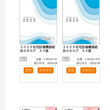
検 索
目次も検索
おすすめハッシュタグ
施工イメージ・アイデア集（7）
リフォームおすすめ（6）
カテゴリー
窓・シャッター（791）
玄関ドア・引戸（481）
インテリア建材（377）
インテリアファブリック（15）
エクステリア（889）
タイル建材（97）
２０２５住宅設備機器総
２０２５住宅設備機器総
水まわり（47）
合カタログ Ａ４版
キッチン（446）
合カタログ Ａ５版
浴室（554）
洗面化粧室（262）
旧版
旧版
品番：ｾ-WG01-47
品番：ｾ-WG01-47S
トイレ（404）
小型電気温水器（83）
発行年月：2025/04
発行年月：2025/04
水栓金具（186）
太陽光発電・屋根・外壁（78）
目次
カタログ
目次
カタログ
高性能住宅工法（18）
ビル・マンション・店舗（283）
各種施設用設備機器（73）
その他（127）
発行年で検索
開始年:
終了年:
検索