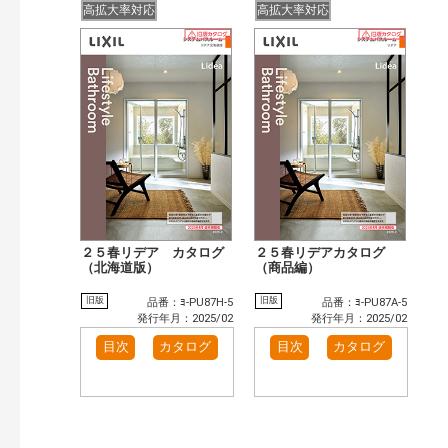
高拡大率対応
高拡大率対応
２５春リデア カタログ
２５春リデアカタログ
（北海道版）
（商品編）
旧版
旧版
品番：ﾖ-PU87H-5
品番：ﾖ-PU87A-5
発行年月：2025/02
発行年月：2025/02
目次
カタログ
目次
カタログ