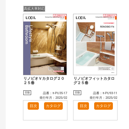
高拡大率対応
リノビオＶカタログ２０
リノビオフィットカタロ
２５春
グ２５春
旧版
旧版
品番：ﾖ-PU35-17
品番：ﾖ-PU93-11
発行年月：2025/02
発行年月：2025/02
目次
カタログ
目次
カタログ