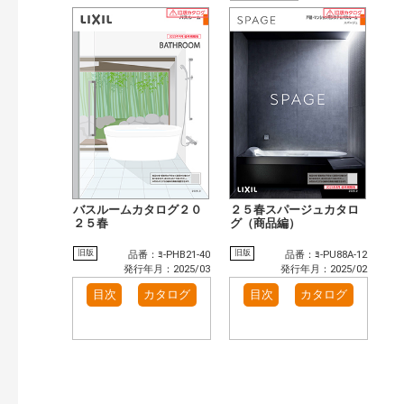
バスルームカタログ２０
２５春スパージュカタロ
２５春
グ（商品編）
旧版
旧版
品番：ﾖ-PHB21-40
品番：ﾖ-PU88A-12
発行年月：2025/03
発行年月：2025/02
目次
カタログ
目次
カタログ