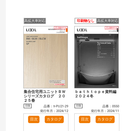
高拡大率対応
印刷物なし
高拡大率対応
集合住宅用ユニットＢＷ
ｂａｔｈｔｏｐｅ資料編
シリーズカタログ ２０
２０２４冬
２５春
旧版
旧版
品番：ﾖ-PU21-29
品番：0550
発行年月：2024/12
発行年月：2024/11
目次
カタログ
目次
カタログ