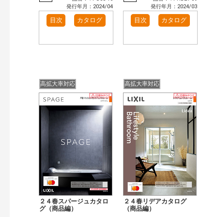
発行年月：2024/04
発行年月：2024/03
目次
カタログ
目次
カタログ
高拡大率対応
高拡大率対応
２４春スパージュカタロ
２４春リデアカタログ
グ（商品編）
（商品編）