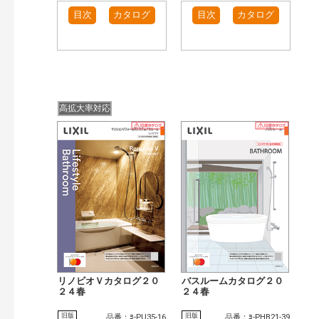
目次
カタログ
目次
カタログ
高拡大率対応
リノビオＶカタログ２０
バスルームカタログ２０
２４春
２４春
旧版
旧版
品番：ﾖ-PU35-16
品番：ﾖ-PHB21-39