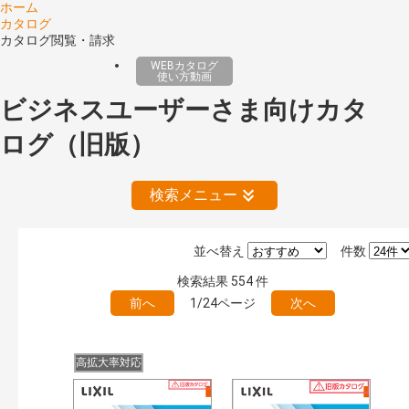
ホーム
カタログ
カタログ閲覧・請求
WEBカタログ
使い方動画
ビジネスユーザーさま向けカタ
ログ（旧版）
検索メニュー
並べ替え
件数
絞り込みの解除
検索結果
554
件
前へ
1/24ページ
次へ
公開情報
現行版
旧版（WEBカタログ）
高拡大率対応
キーワード検索（あいまい）