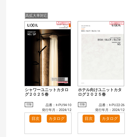
高拡大率対応
シャワーユニットカタロ
ホテル向けユニットカタ
グ２０２５春
ログ２０２５春
旧版
旧版
品番：ﾖ-PU94-10
品番：ﾖ-PU22-26
発行年月：2024/12
発行年月：2024/12
目次
カタログ
目次
カタログ