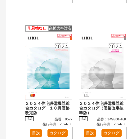
印刷物なし
高拡大率対応
２０２４住宅設備機器総
２０２４住宅設備機器総
合カタログ １０月価格
合カタログ（価格改定抜
改定版
粋版）
旧版
旧版
品番：0577
品番：ｾ-WG01-46K
発行年月：2024/08
発行年月：2024/08
目次
カタログ
目次
カタログ