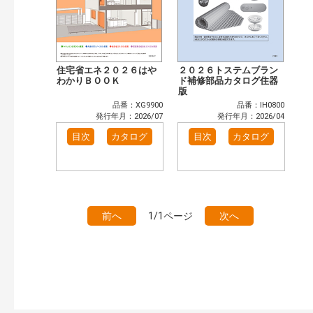
住宅省エネ２０２６はや
２０２６トステムブラン
わかりＢＯＯＫ
ド補修部品カタログ住器
版
品番：XG9900
品番：IH0800
発行年月：2026/07
発行年月：2026/04
目次
カタログ
目次
カタログ
前へ
1/1ページ
次へ