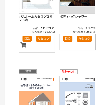
バスルームカタログ２０
ボディハグシャワー
２６春
品番：ﾖ-PHB21-41
品番：ﾖ-PU200
発行年月：2026/03
発行年月：2022/05
目次
カタログ
目次
カタログ
NEW
印刷物なし