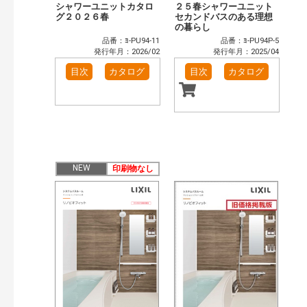
シャワーユニットカタロ
２５春シャワーユニット
グ２０２６春
セカンドバスのある理想
の暮らし
品番：ﾖ-PU94-11
品番：ﾖ-PU94P-5
発行年月：2026/02
発行年月：2025/04
目次
カタログ
目次
カタログ
NEW
印刷物なし