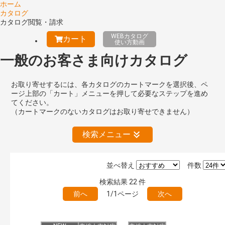
ホーム
カタログ
カタログ閲覧・請求
WEBカタログ
カート
使い方動画
一般のお客さま向けカタログ
お取り寄せするには、各カタログのカートマークを選択後、ペ
ージ上部の「カート」メニューを押して必要なステップを進め
てください。
（カートマークのないカタログはお取り寄せできません）
検索メニュー
並べ替え
件数
絞り込みの解除
検索結果
22
件
前へ
1/1ページ
次へ
キーワード検索（あいまい）
検 索