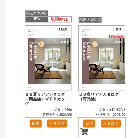
高拡大率対応
NEW
印刷物なし
高拡大率対応
２６夏リデアカタログ
２６春リデアカタログ
（商品編）ＷＥＢカタロ
（商品編）
グ
品番：0696
品番：ﾖ-PU87A-6
発行年月：2026/08
発行年月：2026/02
目次
カタログ
目次
カタログ