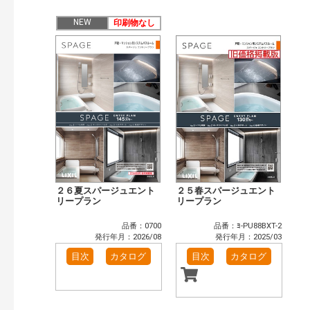
検索
NEW
印刷物なし
２６夏スパージュエント
２５春スパージュエント
リープラン
リープラン
品番：0700
品番：ﾖ-PU88BXT-2
発行年月：2026/08
発行年月：2025/03
目次
カタログ
目次
カタログ