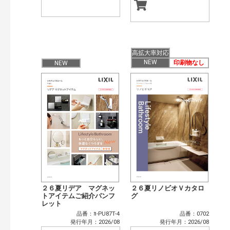
高拡大率対応
NEW
印刷物なし
NEW
２６夏リデア マグネッ
２６夏リノビオＶカタロ
トアイテムご紹介パンフ
グ
レット
品番：ﾖ-PU87T-4
品番：0702
発行年月：2026/08
発行年月：2026/08