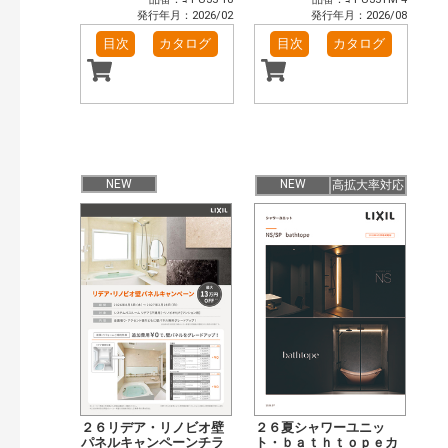
発行年月：2026/02
発行年月：2026/08
目次
カタログ
目次
カタログ
NEW
NEW
高拡大率対応
２６リデア・リノビオ壁
２６夏シャワーユニッ
パネルキャンペーンチラ
ト・ｂａｔｈｔｏｐｅカ