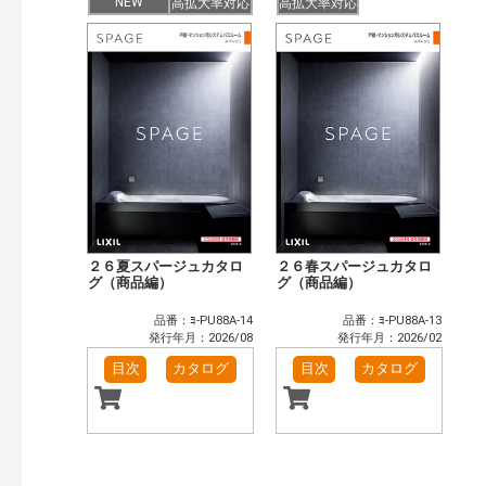
目次も検索
NEW
高拡大率対応
高拡大率対応
おすすめハッシュタグ
まずはここから（4）
施工イメージ・アイデア集（6）
リフォームおすすめ（10）
省エネ住宅関連（1）
補助金・優遇制度を知る（1）
カテゴリー
窓・シャッター（67）
玄関ドア・引戸（26）
インテリア建材（29）
エクステリア（66）
タイル建材（16）
キッチン（17）
２６夏スパージュカタロ
２６春スパージュカタロ
浴室（22）
洗面化粧室（15）
グ（商品編）
グ（商品編）
トイレ（22）
小型電気温水器（2）
品番：ﾖ-PU88A-14
品番：ﾖ-PU88A-13
水栓金具（23）
太陽光発電・屋根・外壁（64）
発行年月：2026/08
発行年月：2026/02
高性能住宅工法（33）
ビル・マンション・店舗（2）
目次
カタログ
目次
カタログ
その他（30）
発行年で検索
開始年:
終了年: