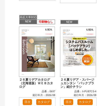
高拡大率対応
NEW
印刷物なし
NEW
２６夏リデアカタログ
２６夏リデア・スパージ
（北海道版）ＷＥＢカタ
ュカンタン「パックプラ
ログ
ン」紹介チラシ
品番：0697
品番：ﾖ-PU87CS-4
発行年月：2026/08
発行年月：2026/08
目次
カタログ
目次
カタログ