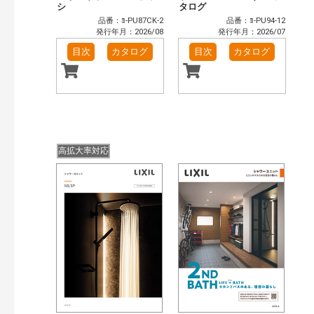
シ
タログ
品番：ﾖ-PU87CK-2
品番：ﾖ-PU94-12
発行年月：2026/08
発行年月：2026/07
目次
カタログ
目次
カタログ
高拡大率対応