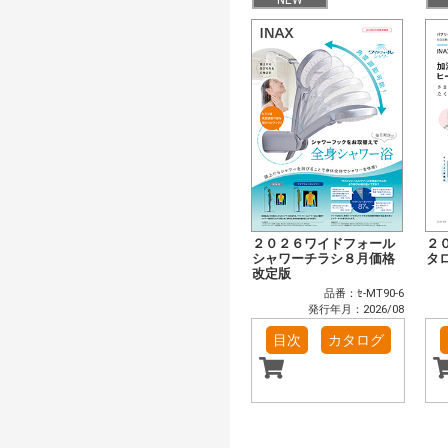
２０２６ワイドフォール
２
シャワーチラシ８月価格
タ
改定版
品番：ｾ-MT90-6
発行年月：2026/08
目次
カタログ