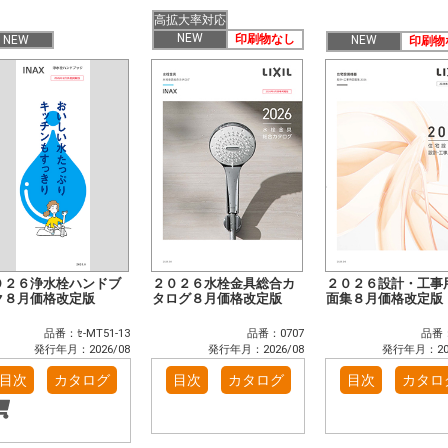
高拡大率対応
NEW
印刷物なし
NEW
NEW
印刷物
０２６浄水栓ハンドブ
２０２６水栓金具総合カ
２０２６設計・工事
ク８月価格改定版
タログ８月価格改定版
面集８月価格改定版
品番：ｾ-MT51-13
品番：0707
品番：
発行年月：2026/08
発行年月：2026/08
発行年月：202
目次
カタログ
目次
カタログ
目次
カタロ