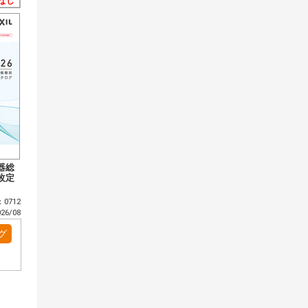
なし
器総
改定
0712
6/08
グ