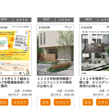
NEW
NEW
NEW
おすすめ
おすすめ
おす
０２６年ＥＸＴ総合カ
２０２６年秋発売樹脂フ
２０２６年発売デ
ログ別冊価格表使い方
ェンスフェンスＡＷ発売
樹ら楽・タイルデ
ご案内
のお知らせ
発売のお知らせ
品番：EV3800
品番：EV2300
品番：EV
発行年月：2026/08
発行年月：2026/08
発行年月：202
目次
カタログ
目次
カタログ
目次
カタロ