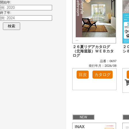
開始年:
終了年:
検索
２６夏リデアカタログ
２
（北海道版）ＷＥＢカタ
シ
ログ
品番：0697
発行年月：2026/08
目次
カタログ
NEW