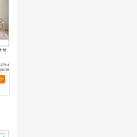
トセ
27S-4
6/08
グ