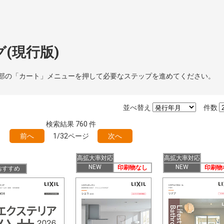
(現行版)
部の「カート」メニューを押して必要なステップを進めてください。
並べ替え
件数
検索結果
760
件
前へ
1/32ページ
次へ
高拡大率対応
高拡大率対応
NEW
NEW
印刷物なし
印刷物
おすすめ