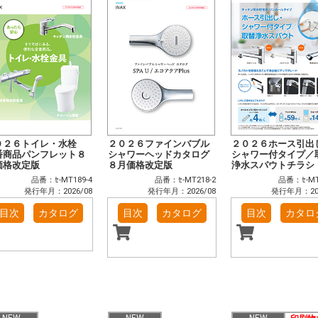
０２６トイレ・水栓
２０２６ファインバブル
２０２６ホース引出
番商品パンフレット８
シャワーヘッドカタログ
シャワー付タイプ／
価格改定版
８月価格改定版
浄水スパウトチラシ
品番：ｾ-MT189-4
品番：ｾ-MT218-2
品番：ｾ-MT
発行年月：2026/08
発行年月：2026/08
発行年月：202
目次
カタログ
目次
カタログ
目次
カタロ
NEW
NEW
NEW