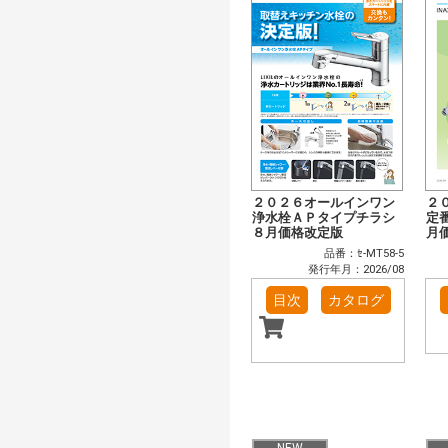
２０２６オールインワン
２
浄水栓ＡＰタイプチラシ
定
８月価格改定版
月
品番：ｾ-MT58-5
発行年月：2026/08
目次
カタログ
NEW