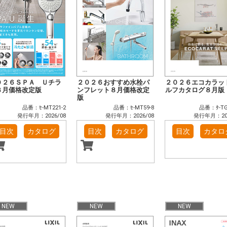
０２６ＳＰＡ Ｕチラ
２０２６おすすめ水栓パ
２０２６エコカラッ
８月価格改定版
ンフレット８月価格改定
ルフカタログ８月版
版
品番：ｾ-MT221-2
品番：ｾ-MT59-8
品番：ﾀ-TG
発行年月：2026/08
発行年月：2026/08
発行年月：202
目次
カタログ
目次
カタログ
目次
カタロ
NEW
NEW
NEW