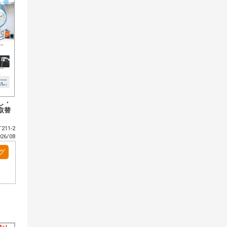
し・
取替
211-2
6/08
グ