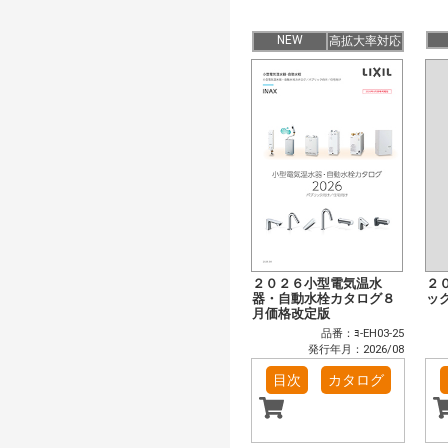
NEW
高拡大率対応
２０２６小型電気温水
２
器・自動水栓カタログ８
ッ
月価格改定版
品番：ﾖ-EH03-25
発行年月：2026/08
目次
カタログ