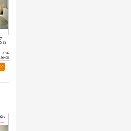
グ
タロ
0696
6/08
グ