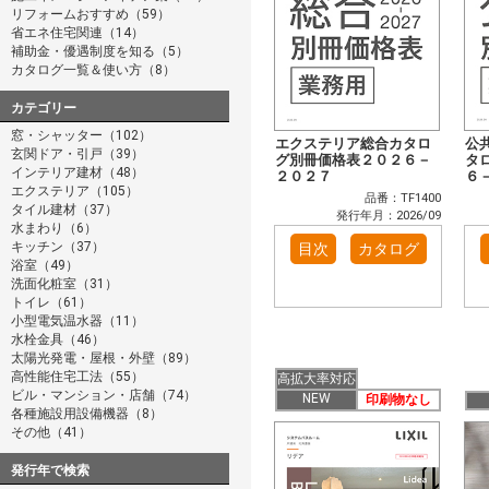
リフォームおすすめ（59）
省エネ住宅関連（14）
補助金・優遇制度を知る（5）
カタログ一覧＆使い方（8）
カテゴリー
窓・シャッター（102）
エクステリア総合カタロ
公
玄関ドア・引戸（39）
グ別冊価格表２０２６－
タ
インテリア建材（48）
２０２７
６
エクステリア（105）
品番：TF1400
タイル建材（37）
発行年月：2026/09
水まわり（6）
キッチン（37）
目次
カタログ
浴室（49）
洗面化粧室（31）
トイレ（61）
小型電気温水器（11）
水栓金具（46）
太陽光発電・屋根・外壁（89）
高性能住宅工法（55）
高拡大率対応
ビル・マンション・店舗（74）
NEW
印刷物なし
各種施設用設備機器（8）
その他（41）
発行年で検索