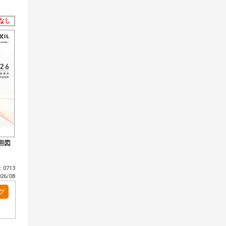
なし
用図
0713
6/08
グ