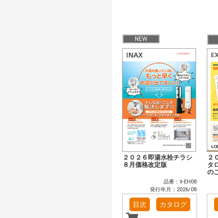
NEW
２０２６即湯水栓チラシ
２
８月価格改定版
タ
の
品番：ﾖ-EH08
発行年月：2026/08
目次
カタログ