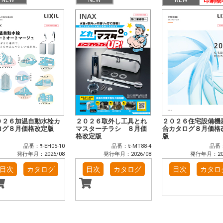
印刷物
０２６加温自動水栓カ
２０２６取外し工具とれ
２０２６住宅設備機
ログ８月価格改定版
マスターチラシ ８月価
合カタログ８月価格
格改定版
版
品番：ﾖ-EH05-10
品番：ｾ-MT88-4
品番：
発行年月：2026/08
発行年月：2026/08
発行年月：202
目次
カタログ
目次
カタログ
目次
カタロ