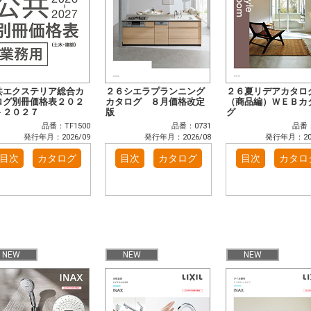
共エクステリア総合カ
２６シエラプランニング
２６夏リデアカタロ
ログ別冊価格表２０２
カタログ ８月価格改定
（商品編）ＷＥＢカ
－２０２７
版
グ
品番：TF1500
品番：0731
品番：
発行年月：2026/09
発行年月：2026/08
発行年月：202
目次
カタログ
目次
カタログ
目次
カタロ
NEW
NEW
NEW