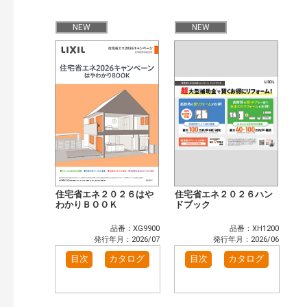
公開情報
現行版
旧版（WEBカタログ）
NEW
NEW
キーワード検索（あいまい）
検 索
目次も検索
おすすめハッシュタグ
まずはここから（7）
施工イメージ・アイデア集（6）
リフォームおすすめ（10）
省エネ住宅関連（1）
補助金・優遇制度を知る（2）
カタログ一覧＆使い方（1）
カテゴリー
窓・シャッター（4）
玄関ドア・引戸（7）
住宅省エネ２０２６はや
住宅省エネ２０２６ハン
インテリア建材（7）
わかりＢＯＯＫ
エクステリア（3）
ドブック
タイル建材（4）
キッチン（2）
品番：XG9900
品番：XH1200
浴室（5）
洗面化粧室（6）
発行年月：2026/07
発行年月：2026/06
トイレ（3）
小型電気温水器（1）
目次
カタログ
目次
カタログ
水栓金具（3）
太陽光発電・屋根・外壁（1）
高性能住宅工法（3）
その他（2）