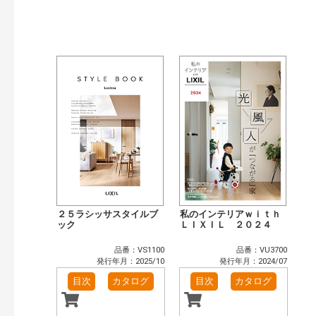
発行年で検索
開始年:
終了年:
検索
２５ラシッサスタイルブ
私のインテリアｗｉｔｈ
ック
ＬＩＸＩＬ ２０２４
品番：VS1100
品番：VU3700
発行年月：2025/10
発行年月：2024/07
目次
カタログ
目次
カタログ