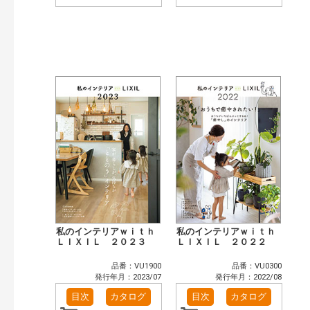
私のインテリアｗｉｔｈ
私のインテリアｗｉｔｈ
ＬＩＸＩＬ ２０２３
ＬＩＸＩＬ ２０２２
品番：VU1900
品番：VU0300
発行年月：2023/07
発行年月：2022/08
目次
カタログ
目次
カタログ