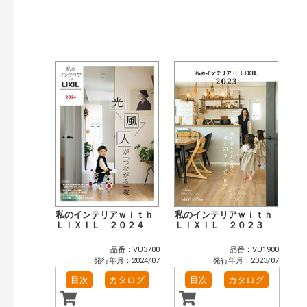
検索
私のインテリアｗｉｔｈ
私のインテリアｗｉｔｈ
ＬＩＸＩＬ ２０２４
ＬＩＸＩＬ ２０２３
品番：VU3700
品番：VU1900
発行年月：2024/07
発行年月：2023/07
目次
カタログ
目次
カタログ