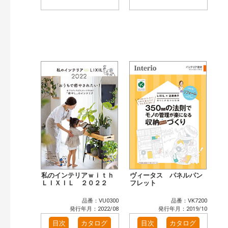
私のインテリアｗｉｔｈ
ヴィータス パネルパン
ＬＩＸＩＬ ２０２２
フレット
品番：VU0300
品番：VK7200
発行年月：2022/08
発行年月：2019/10
目次
カタログ
目次
カタログ