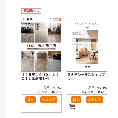
公開情報
現行版
旧版（WEBカタログ）
印刷物なし
キーワード検索（あいまい）
検 索
目次も検索
おすすめハッシュタグ
まずはここから（7）
施工イメージ・アイデア集（6）
リフォームおすすめ（10）
省エネ住宅関連（1）
補助金・優遇制度を知る（2）
カタログ一覧＆使い方（1）
カテゴリー
窓・シャッター（1）
玄関ドア・引戸（5）
【２５年１０月版】ＬＩ
２５ラシッサスタイルブ
インテリア建材（6）
ＸＩＬ床材施工例
浴室（10）
ック
洗面化粧室（4）
トイレ（2）
品番：IV1700
品番：VS1100
太陽光発電・屋根・外壁（1）
発行年月：2025/10
発行年月：2025/10
発行年で検索
目次
カタログ
目次
カタログ
開始年:
終了年: