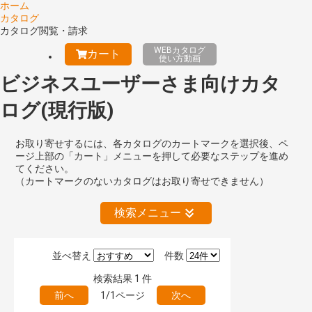
ホーム
カタログ
カタログ閲覧・請求
WEBカタログ
カート
使い方動画
ビジネスユーザーさま向けカタ
ログ(現行版)
お取り寄せするには、各カタログのカートマークを選択後、ペ
ージ上部の「カート」メニューを押して必要なステップを進め
てください。
（カートマークのないカタログはお取り寄せできません）
検索メニュー
並べ替え
件数
絞り込みの解除
検索結果
1
件
前へ
1/1ページ
次へ