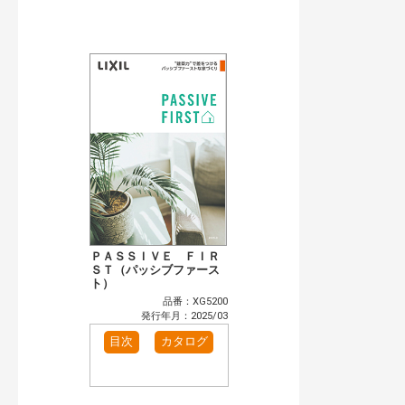
公開情報
現行版
旧版（WEBカタログ）
キーワード検索（あいまい）
検 索
目次も検索
おすすめハッシュタグ
まずはここから（2）
リフォームおすすめ（2）
省エネ住宅関連（5）
補助金・優遇制度を知る（1）
カテゴリー
窓・シャッター（2）
玄関ドア・引戸（2）
インテリア建材（2）
エクステリア（2）
ＰＡＳＳＩＶＥ ＦＩＲ
キッチン（2）
ＳＴ（パッシブファース
浴室（2）
ト）
洗面化粧室（1）
トイレ（2）
品番：XG5200
小型電気温水器（1）
水栓金具（1）
発行年月：2025/03
高性能住宅工法（2）
その他（1）
目次
カタログ
発行年で検索
開始年:
終了年: