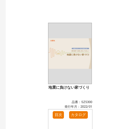
開始年:
終了年:
検索
地震に負けない家づくり
品番：SZ5300
発行年月：2022/01
目次
カタログ