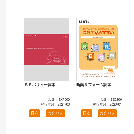
公開情報
現行版
旧版（WEBカタログ）
キーワード検索（あいまい）
検 索
目次も検索
おすすめハッシュタグ
まずはここから（3）
リフォームおすすめ（4）
省エネ住宅関連（4）
補助金・優遇制度を知る（2）
カテゴリー
窓・シャッター（4）
玄関ドア・引戸（7）
インテリア建材（7）
エクステリア（3）
ＳＳバリュー読本
断熱リフォーム読本
タイル建材（4）
キッチン（2）
浴室（5）
洗面化粧室（6）
品番：SX7900
品番：SZ2500
トイレ（3）
小型電気温水器（1）
発行年月：2024/03
発行年月：2023/01
水栓金具（3）
太陽光発電・屋根・外壁（1）
目次
カタログ
目次
カタログ
高性能住宅工法（3）
その他（2）
発行年で検索