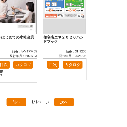
６はじめての水栓金具
住宅省エネ２０２６ハン
ドブック
品番：ｾ-MTPM05
品番：XH1200
発行年月：2026/03
発行年月：2026/06
目次
カタログ
目次
カタログ
前へ
1/1ページ
次へ