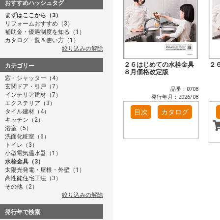
おすすめハッシュタグ
まずはここから（3）
リフォームおすすめ（3）
補助金・優遇制度を知る（1）
カタログ一覧＆使い方（1）
絞り込みの解除
２６はじめての水栓金具
２
カテゴリー
８月価格改定版
窓・シャッター（4）
玄関ドア・引戸（7）
品番：0708
インテリア建材（7）
発行年月：2026/08
エクステリア（3）
タイル建材（4）
目次
カタログ
キッチン（2）
浴室（5）
洗面化粧室（6）
トイレ（3）
小型電気温水器（1）
水栓金具（3）
太陽光発電・屋根・外壁（1）
高性能住宅工法（3）
その他（2）
絞り込みの解除
発行年で検索