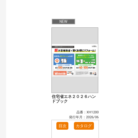
開始年:
終了年:
検索
NEW
住宅省エネ２０２６ハン
ドブック
品番：XH1200
発行年月：2026/06
目次
カタログ