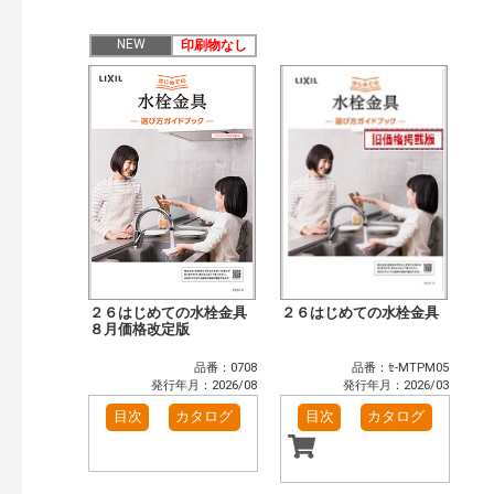
公開情報
現行版
旧版（WEBカタログ）
NEW
印刷物なし
キーワード検索（あいまい）
検 索
目次も検索
おすすめハッシュタグ
まずはここから（3）
リフォームおすすめ（3）
補助金・優遇制度を知る（1）
カタログ一覧＆使い方（1）
カテゴリー
窓・シャッター（14）
玄関ドア・引戸（6）
インテリア建材（10）
エクステリア（3）
２６はじめての水栓金具
２６はじめての水栓金具
キッチン（5）
８月価格改定版
浴室（12）
洗面化粧室（6）
トイレ（3）
品番：0708
品番：ｾ-MTPM05
小型電気温水器（1）
水栓金具（3）
発行年月：2026/08
発行年月：2026/03
太陽光発電・屋根・外壁（5）
高性能住宅工法（4）
目次
カタログ
目次
カタログ
その他（2）
発行年で検索