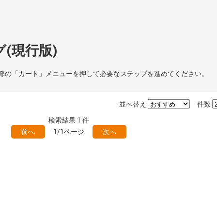
(現行版)
部の「カート」メニューを押して必要なステップを進めてください。
並べ替え
件数
検索結果
1
件
前へ
1/1ページ
次へ