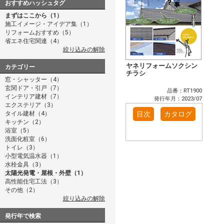
おすすめハッシュタグ
まずはここから（1）
施工イメージ・アイデア集（1）
リフォームおすすめ（5）
省エネ住宅関連（4）
絞り込みの解除
ヤネリフォームソクシン
カテゴリー
チラシ
窓・シャッター（4）
玄関ドア・引戸（7）
品番：RT1900
インテリア建材（7）
発行年月：2023/07
エクステリア（3）
タイル建材（4）
目次
カタログ
キッチン（2）
浴室（5）
洗面化粧室（6）
トイレ（3）
小型電気温水器（1）
水栓金具（3）
太陽光発電・屋根・外壁（1）
高性能住宅工法（3）
その他（2）
絞り込みの解除
発行年で検索