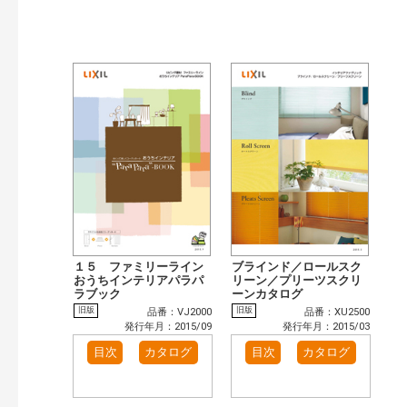
１５ ファミリーライン
ブラインド／ロールスク
おうちインテリアパラパ
リーン／プリーツスクリ
ラブック
ーンカタログ
旧版
旧版
品番：VJ2000
品番：XU2500
発行年月：2015/09
発行年月：2015/03
目次
カタログ
目次
カタログ