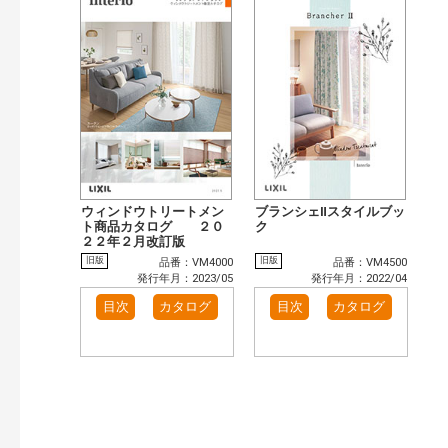
ウィンドウトリートメン
ブランシェⅡスタイルブッ
ト商品カタログ ２０
ク
２２年２月改訂版
旧版
旧版
品番：VM4000
品番：VM4500
発行年月：2023/05
発行年月：2022/04
目次
カタログ
目次
カタログ