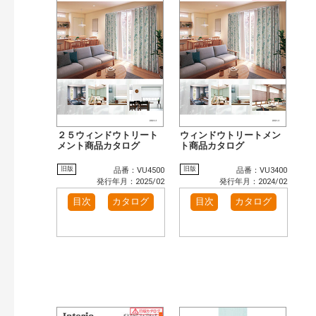
検 索
目次も検索
おすすめハッシュタグ
施工イメージ・アイデア集（1）
カテゴリー
窓・シャッター（791）
玄関ドア・引戸（481）
インテリア建材（377）
インテリアファブリック（15）
エクステリア（889）
タイル建材（97）
２５ウィンドウトリート
ウィンドウトリートメン
水まわり（47）
メント商品カタログ
キッチン（446）
ト商品カタログ
浴室（554）
洗面化粧室（262）
旧版
旧版
品番：VU4500
品番：VU3400
トイレ（405）
小型電気温水器（83）
発行年月：2025/02
発行年月：2024/02
水栓金具（186）
太陽光発電・屋根・外壁（78）
目次
カタログ
目次
カタログ
高性能住宅工法（18）
ビル・マンション・店舗（283）
各種施設用設備機器（73）
その他（127）
発行年で検索
開始年:
終了年:
検索