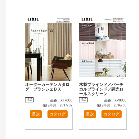
オーダーカーテンカタロ
木製ブラインド／バーチ
グ ブランシェＤＸ
カルブラインド／調光ロ
ールスクリーン
旧版
旧版
品番：XT4000
品番：XV0800
発行年月：2017/02
発行年月：2016/05
目次
カタログ
目次
カタログ