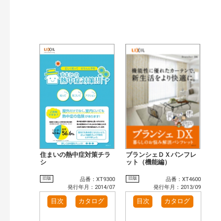
住まいの熱中症対策チラ
ブランシェＤＸパンフレ
シ
ット（機能編）
旧版
旧版
品番：XT9300
品番：XT4600
発行年月：2014/07
発行年月：2013/09
目次
カタログ
目次
カタログ