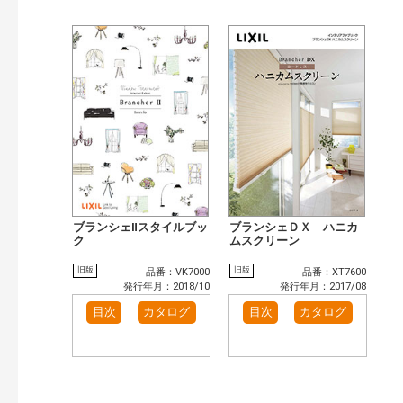
ブランシェⅡスタイルブッ
ブランシェＤＸ ハニカ
ク
ムスクリーン
旧版
旧版
品番：VK7000
品番：XT7600
発行年月：2018/10
発行年月：2017/08
目次
カタログ
目次
カタログ