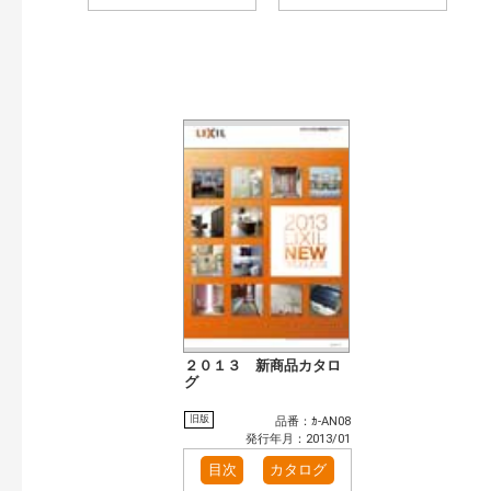
２０１３ 新商品カタロ
グ
旧版
品番：ｶ-AN08
発行年月：2013/01
目次
カタログ