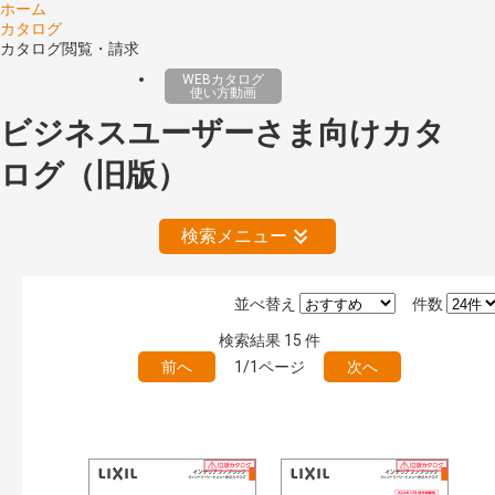
ホーム
カタログ
カタログ閲覧・請求
WEBカタログ
使い方動画
ビジネスユーザーさま向けカタ
ログ（旧版）
検索メニュー
並べ替え
件数
絞り込みの解除
検索結果
15
件
前へ
1/1ページ
次へ
公開情報
現行版
旧版（WEBカタログ）
キーワード検索（あいまい）