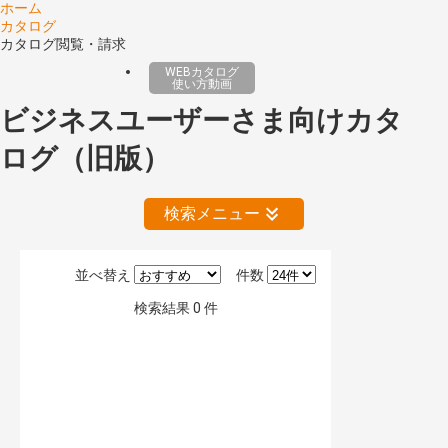
ホーム
カタログ
カタログ閲覧・請求
WEBカタログ
使い方動画
ビジネスユーザーさま向けカタ
ログ（旧版）
検索メニュー
並べ替え
件数
絞り込みの解除
検索結果
0
件
公開情報
現行版
旧版（WEBカタログ）
キーワード検索（あいまい）