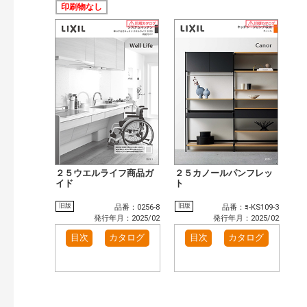
印刷物なし
２５ウエルライフ商品ガ
２５カノールパンフレッ
イド
ト
旧版
旧版
品番：0256-8
品番：ﾖ-KS109-3
発行年月：2025/02
発行年月：2025/02
目次
カタログ
目次
カタログ