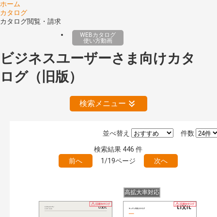
ホーム
カタログ
カタログ閲覧・請求
WEBカタログ
使い方動画
ビジネスユーザーさま向けカタ
ログ（旧版）
検索メニュー
並べ替え
件数
絞り込みの解除
検索結果
446
件
前へ
1/19ページ
次へ
公開情報
現行版
旧版（WEBカタログ）
高拡大率対応
キーワード検索（あいまい）