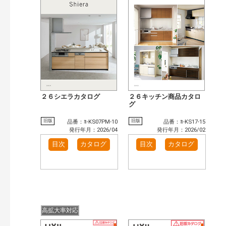
検 索
目次も検索
おすすめハッシュタグ
まずはここから（1）
施工イメージ・アイデア集（4）
リフォームおすすめ（4）
カテゴリー
窓・シャッター（791）
玄関ドア・引戸（481）
インテリア建材（377）
インテリアファブリック（15）
２６シエラカタログ
２６キッチン商品カタロ
エクステリア（889）
タイル建材（97）
グ
水まわり（47）
キッチン（446）
旧版
旧版
品番：ﾖ-KS07PM-10
品番：ﾖ-KS17-15
浴室（554）
洗面化粧室（262）
発行年月：2026/04
発行年月：2026/02
トイレ（405）
小型電気温水器（83）
目次
カタログ
目次
カタログ
水栓金具（186）
太陽光発電・屋根・外壁（78）
高性能住宅工法（18）
ビル・マンション・店舗（283）
各種施設用設備機器（73）
その他（127）
発行年で検索
開始年:
高拡大率対応
終了年: