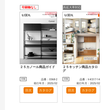
印刷物なし
高拡大率対応
２５カノール商品ガイド
２５キッチン商品カタロ
グ
旧版
旧版
品番：0368-2
品番：ﾖ-KS17-14
発行年月：2025/02
発行年月：2025/02
目次
カタログ
目次
カタログ