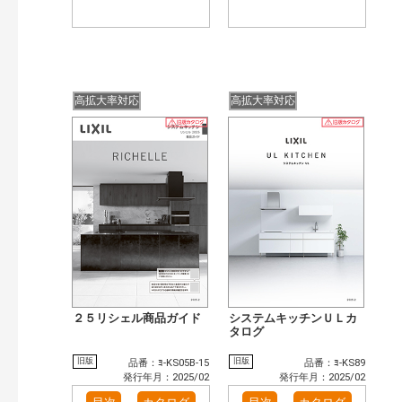
高拡大率対応
高拡大率対応
２５リシェル商品ガイド
システムキッチンＵＬカ
タログ
旧版
旧版
品番：ﾖ-KS05B-15
品番：ﾖ-KS89
発行年月：2025/02
発行年月：2025/02