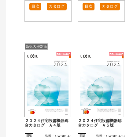
目次
カタログ
目次
カタログ
高拡大率対応
２０２４住宅設備機器総
２０２４住宅設備機器総
合カタログ Ａ４版
合カタログ Ａ５版
旧版
旧版
品番：ｾ-WG01-46
品番：ｾ-WG01-46S