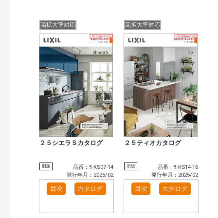
高拡大率対応
高拡大率対応
２５シエラＳカタログ
２５ティオカタログ
旧版
旧版
品番：ﾖ-KS07-14
品番：ﾖ-KS14-16
発行年月：2025/02
発行年月：2025/02
目次
カタログ
目次
カタログ