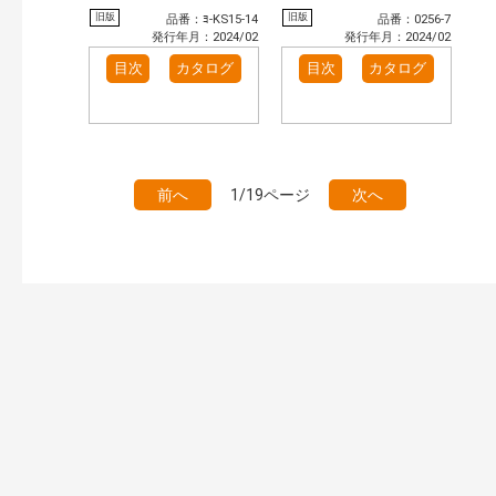
旧版
旧版
品番：ﾖ-KS15-14
品番：0256-7
発行年月：2024/02
発行年月：2024/02
目次
カタログ
目次
カタログ
前へ
1/19ページ
次へ