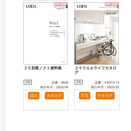
２５別冊ノクト資料集
２５ウエルライフカタロ
グ
旧版
旧版
品番：0620
品番：ﾖ-KS15-15
発行年月：2025/04
発行年月：2025/02
目次
カタログ
目次
カタログ