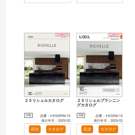
２５リシェルカタログ
２５リシェルプランニン
グカタログ
旧版
旧版
品番：ﾖ-KS05PM-10
品番：ﾖ-KS05A-15
発行年月：2025/02
発行年月：2025/02
目次
カタログ
目次
カタログ