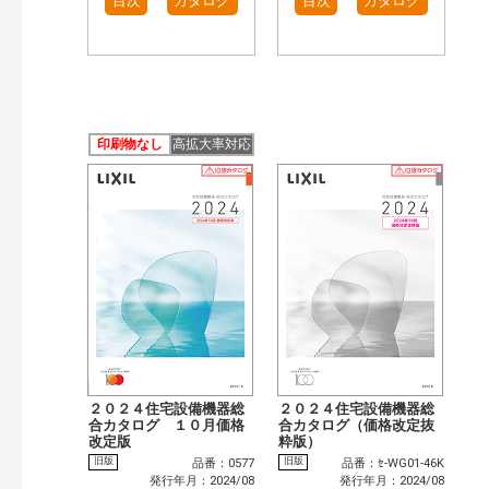
目次
カタログ
目次
カタログ
印刷物なし
高拡大率対応
２０２４住宅設備機器総
２０２４住宅設備機器総
合カタログ １０月価格
合カタログ（価格改定抜
改定版
粋版）
旧版
旧版
品番：0577
品番：ｾ-WG01-46K
発行年月：2024/08
発行年月：2024/08