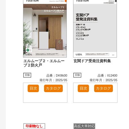
検索
エルムーブ２・エルムー
玄関ドア受発注資料集
ブ２防火戸
旧版
旧版
品番：DK8600
品番：IG2400
発行年月：2025/05
発行年月：2025/05
目次
カタログ
目次
カタログ
印刷物なし
高拡大率対応