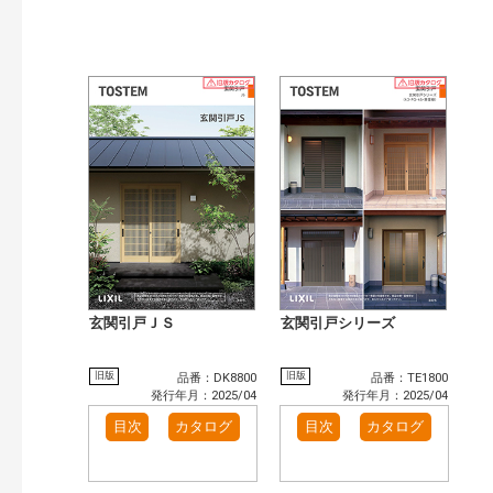
玄関引戸ＪＳ
玄関引戸シリーズ
旧版
旧版
品番：DK8800
品番：TE1800
発行年月：2025/04
発行年月：2025/04
目次
カタログ
目次
カタログ