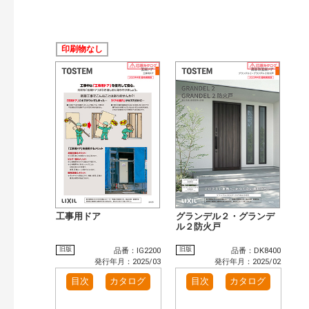
印刷物なし
工事用ドア
グランデル２・グランデ
ル２防火戸
旧版
旧版
品番：IG2200
品番：DK8400
発行年月：2025/03
発行年月：2025/02
目次
カタログ
目次
カタログ