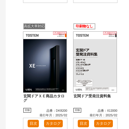
高拡大率対応
印刷物なし
玄関ドアＸＥ商品カタロ
玄関ドア受発注資料集
グ
旧版
旧版
品番：DK8200
品番：IG2000
発行年月：2025/02
発行年月：2025/02
目次
カタログ
目次
カタログ