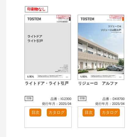
印刷物なし
ライトドア・ライト引戸
リジェーロ アルファ
旧版
旧版
品番：IG2300
品番：DK8700
発行年月：2025/04
発行年月：2025/04
目次
カタログ
目次
カタログ