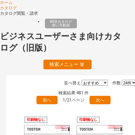
ホーム
カタログ
カタログ閲覧・請求
WEBカタログ
使い方動画
ビジネスユーザーさま向けカタ
ログ（旧版）
検索メニュー
並べ替え
件数
絞り込みの解除
検索結果
481
件
前へ
1/21ページ
次へ
公開情報
現行版
旧版（WEBカタログ）
印刷物なし
印刷物なし
キーワード検索（あいまい）