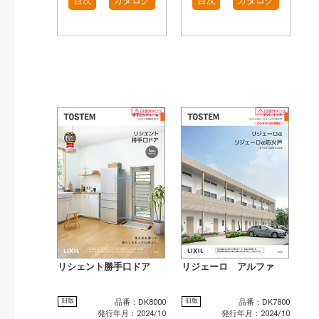
目次
カタログ
目次
カタログ
リシェント勝手口ドア
リジェーロ アルファ
旧版
旧版
品番：DK8000
品番：DK7800
発行年月：2024/10
発行年月：2024/10