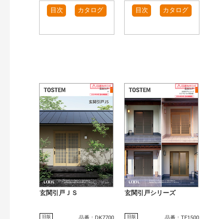
目次
カタログ
目次
カタログ
玄関引戸ＪＳ
玄関引戸シリーズ
旧版
旧版
品番：DK7700
品番：TE1500