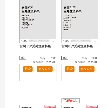
検 索
目次も検索
おすすめハッシュタグ
まずはここから（1）
施工イメージ・アイデア集（11）
リフォームおすすめ（5）
カテゴリー
窓・シャッター（791）
玄関ドア・引戸（481）
インテリア建材（377）
インテリアファブリック（15）
玄関ドア受発注資料集
玄関引戸受発注資料集
エクステリア（889）
タイル建材（97）
水まわり（47）
キッチン（446）
旧版
旧版
品番：IG2900
品番：IG3000
浴室（554）
洗面化粧室（262）
発行年月：2025/09
発行年月：2025/09
トイレ（404）
小型電気温水器（83）
目次
カタログ
目次
カタログ
水栓金具（186）
太陽光発電・屋根・外壁（78）
高性能住宅工法（18）
ビル・マンション・店舗（283）
各種施設用設備機器（73）
その他（127）
発行年で検索
開始年:
印刷物なし
終了年: