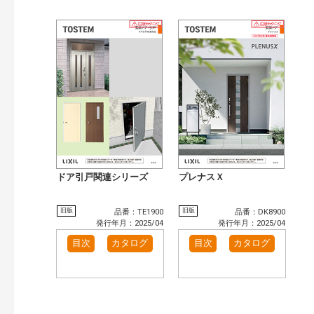
ドア引戸関連シリーズ
プレナスＸ
旧版
旧版
品番：TE1900
品番：DK8900
発行年月：2025/04
発行年月：2025/04
目次
カタログ
目次
カタログ