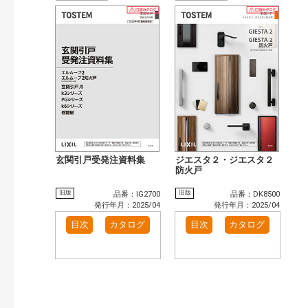
玄関引戸受発注資料集
ジエスタ２・ジエスタ２
防火戸
旧版
旧版
品番：IG2700
品番：DK8500
発行年月：2025/04
発行年月：2025/04
目次
カタログ
目次
カタログ