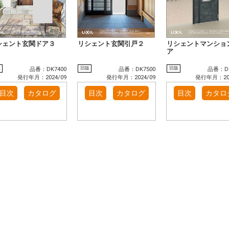
シェント玄関ドア３
リシェント玄関引戸２
リシェントマンショ
ア
版
旧版
旧版
品番：DK7400
品番：DK7500
品番：DK
発行年月：2024/09
発行年月：2024/09
発行年月：202
目次
カタログ
目次
カタログ
目次
カタロ