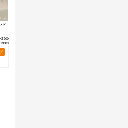
ンド
5200
3/09
グ