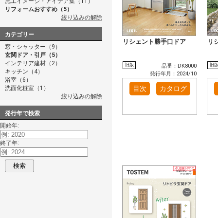
施工イメージ・アイデア集（11）
リフォームおすすめ（5）
絞り込みの解除
カテゴリー
リシェント勝手口ドア
リ
窓・シャッター（9）
玄関ドア・引戸（5）
インテリア建材（2）
旧版
旧
品番：DK8000
キッチン（4）
発行年月：2024/10
浴室（6）
洗面化粧室（1）
目次
カタログ
絞り込みの解除
発行年で検索
開始年:
終了年:
検索