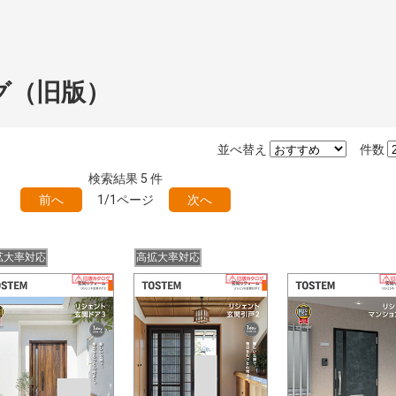
グ（旧版）
並べ替え
件数
検索結果
5
件
前へ
1/1ページ
次へ
拡大率対応
高拡大率対応