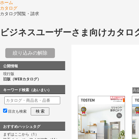
ホーム
カタログ
カタログ閲覧・請求
ビジネスユーザーさま向けカタロ
絞り込みの解除
公開情報
現行版
旧版（WEBカタログ）
キーワード検索（あいまい）
高
検 索
目次も検索
おすすめハッシュタグ
まずはここから（1）