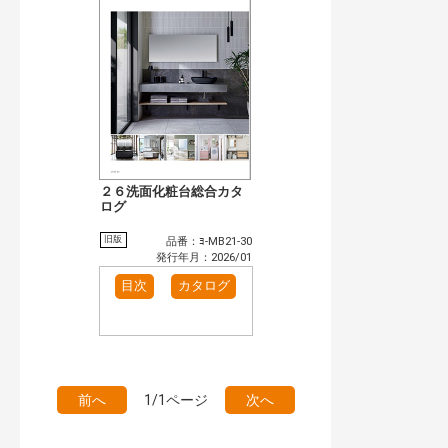
検 索
目次も検索
おすすめハッシュタグ
施工イメージ・アイデア集（1）
リフォームおすすめ（1）
カテゴリー
窓・シャッター（9）
玄関ドア・引戸（5）
インテリア建材（2）
キッチン（4）
浴室（6）
洗面化粧室（1）
２６洗面化粧台総合カタ
ログ
発行年で検索
開始年:
旧版
品番：ﾖ-MB21-30
終了年:
発行年月：2026/01
検索
目次
カタログ
前へ
1/1ページ
次へ