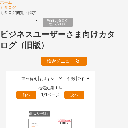
ホーム
カタログ
カタログ閲覧・請求
WEBカタログ
使い方動画
ビジネスユーザーさま向けカタ
ログ（旧版）
検索メニュー
並べ替え
件数
絞り込みの解除
検索結果
1
件
前へ
1/1ページ
次へ
公開情報
現行版
旧版（WEBカタログ）
高拡大率対応
キーワード検索（あいまい）