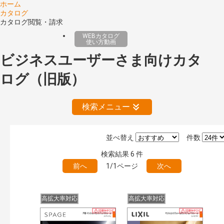
ホーム
カタログ
カタログ閲覧・請求
WEBカタログ
使い方動画
ビジネスユーザーさま向けカタ
ログ（旧版）
検索メニュー
並べ替え
件数
絞り込みの解除
検索結果
6
件
前へ
1/1ページ
次へ
公開情報
現行版
旧版（WEBカタログ）
高拡大率対応
高拡大率対応
キーワード検索（あいまい）