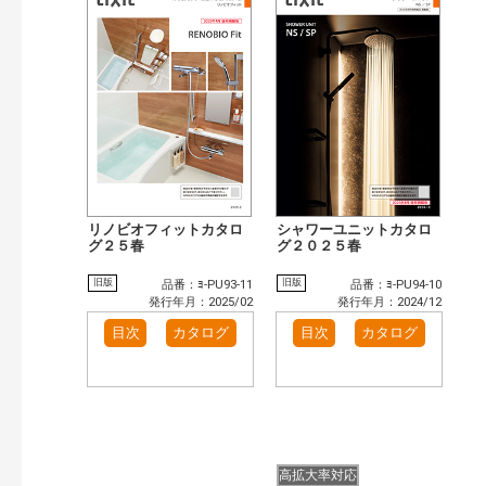
リノビオフィットカタロ
シャワーユニットカタロ
グ２５春
グ２０２５春
旧版
旧版
品番：ﾖ-PU93-11
品番：ﾖ-PU94-10
発行年月：2025/02
発行年月：2024/12
目次
カタログ
目次
カタログ
高拡大率対応