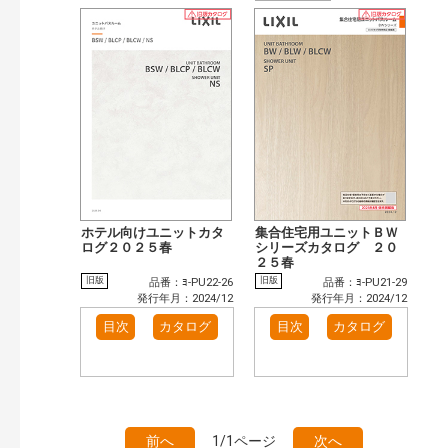
ホテル向けユニットカタ
集合住宅用ユニットＢＷ
ログ２０２５春
シリーズカタログ ２０
２５春
旧版
旧版
品番：ﾖ-PU22-26
品番：ﾖ-PU21-29
発行年月：2024/12
発行年月：2024/12
目次
カタログ
目次
カタログ
前へ
1/1ページ
次へ