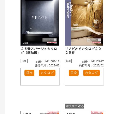
検 索
目次も検索
おすすめハッシュタグ
施工イメージ・アイデア集（7）
リフォームおすすめ（6）
カテゴリー
窓・シャッター（9）
玄関ドア・引戸（5）
インテリア建材（2）
キッチン（4）
浴室（6）
洗面化粧室（1）
２５春スパージュカタロ
リノビオＶカタログ２０
グ（商品編）
２５春
発行年で検索
開始年:
旧版
旧版
品番：ﾖ-PU88A-12
品番：ﾖ-PU35-17
終了年:
発行年月：2025/02
発行年月：2025/02
検索
目次
カタログ
目次
カタログ
高拡大率対応