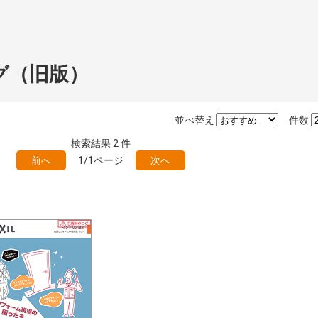
グ（旧版）
並べ替え
件数
検索結果
2
件
前へ
1/1ページ
次へ