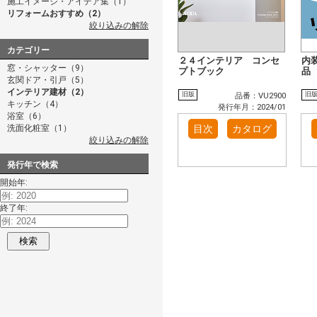
施工イメージ・アイデア集（1）
リフォームおすすめ（2）
絞り込みの解除
カテゴリー
２４インテリア コンセ
内
窓・シャッター（9）
プトブック
品
玄関ドア・引戸（5）
インテリア建材（2）
旧版
旧
品番：VU2900
キッチン（4）
発行年月：2024/01
浴室（6）
洗面化粧室（1）
目次
カタログ
絞り込みの解除
発行年で検索
開始年:
終了年:
検索