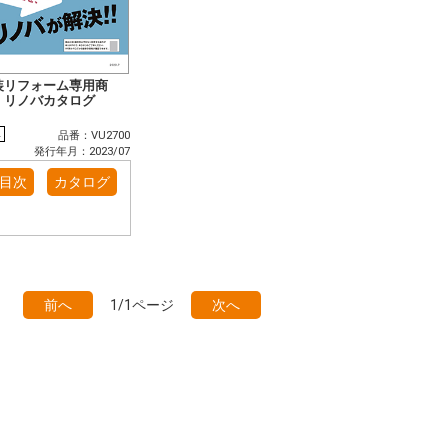
装リフォーム専用商
 リノバカタログ
版
品番：VU2700
発行年月：2023/07
目次
カタログ
前へ
1/1ページ
次へ