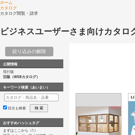
ホーム
カタログ
カタログ閲覧・請求
ビジネスユーザーさま向けカタロ
絞り込みの解除
公開情報
現行版
旧版（WEBカタログ）
キーワード検索（あいまい）
検 索
目次も検索
おすすめハッシュタグ
まずはここから（1）