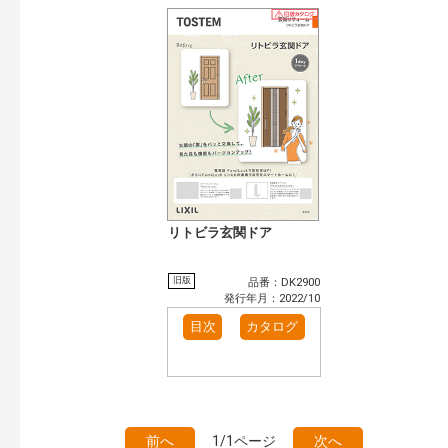
リトビラ玄関ドア
旧版
品番：DK2900
発行年月：2022/10
目次
カタログ
前へ
1/1ページ
次へ