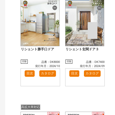
検 索
目次も検索
おすすめハッシュタグ
まずはここから（1）
施工イメージ・アイデア集（11）
リフォームおすすめ（5）
カテゴリー
窓・シャッター（9）
玄関ドア・引戸（5）
インテリア建材（2）
キッチン（4）
リシェント勝手口ドア
リシェント玄関ドア３
浴室（6）
洗面化粧室（1）
発行年で検索
旧版
旧版
品番：DK8000
品番：DK7400
発行年月：2024/10
発行年月：2024/09
開始年:
終了年:
目次
カタログ
目次
カタログ
検索
高拡大率対応