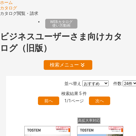
ホーム
カタログ
カタログ閲覧・請求
WEBカタログ
使い方動画
ビジネスユーザーさま向けカタ
ログ（旧版）
検索メニュー
並べ替え
件数
絞り込みの解除
検索結果
5
件
前へ
1/1ページ
次へ
公開情報
現行版
旧版（WEBカタログ）
高拡大率対応
キーワード検索（あいまい）