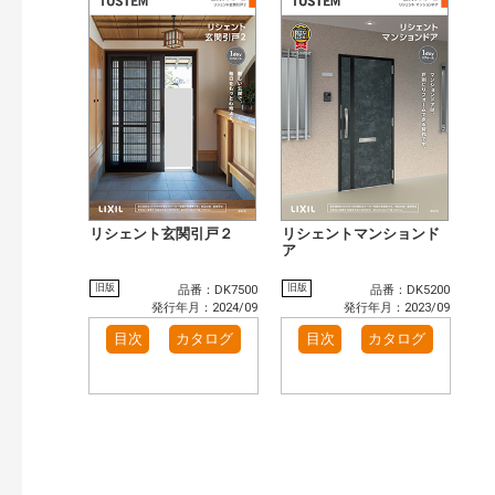
リシェント玄関引戸２
リシェントマンションド
ア
旧版
旧版
品番：DK7500
品番：DK5200
発行年月：2024/09
発行年月：2023/09
目次
カタログ
目次
カタログ