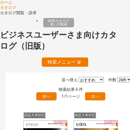
ホーム
カタログ
カタログ閲覧・請求
WEBカタログ
使い方動画
ビジネスユーザーさま向けカタ
ログ（旧版）
検索メニュー
並べ替え
件数
絞り込みの解除
検索結果
6
件
前へ
1/1ページ
次へ
公開情報
現行版
旧版（WEBカタログ）
高拡大率対応
高拡大率対応
キーワード検索（あいまい）