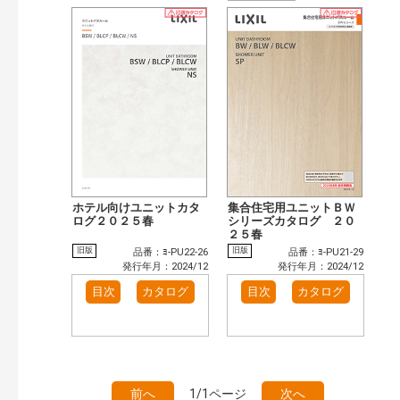
ホテル向けユニットカタ
集合住宅用ユニットＢＷ
ログ２０２５春
シリーズカタログ ２０
２５春
旧版
旧版
品番：ﾖ-PU22-26
品番：ﾖ-PU21-29
発行年月：2024/12
発行年月：2024/12
目次
カタログ
目次
カタログ
前へ
1/1ページ
次へ