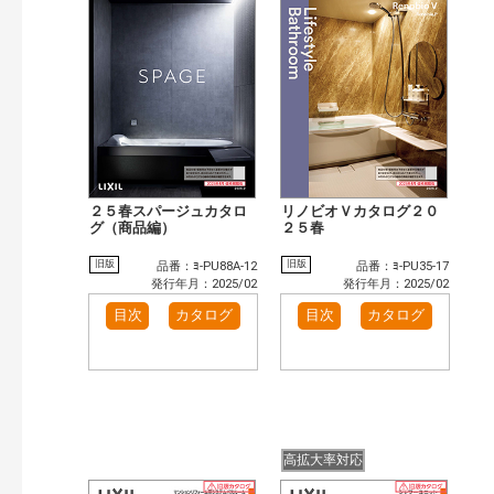
検 索
目次も検索
おすすめハッシュタグ
施工イメージ・アイデア集（7）
リフォームおすすめ（6）
カテゴリー
窓・シャッター（9）
玄関ドア・引戸（5）
インテリア建材（2）
キッチン（4）
浴室（6）
洗面化粧室（1）
２５春スパージュカタロ
リノビオＶカタログ２０
グ（商品編）
２５春
発行年で検索
開始年:
旧版
旧版
品番：ﾖ-PU88A-12
品番：ﾖ-PU35-17
終了年:
発行年月：2025/02
発行年月：2025/02
検索
目次
カタログ
目次
カタログ
高拡大率対応