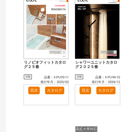
リノビオフィットカタロ
シャワーユニットカタロ
グ２５春
グ２０２５春
旧版
旧版
品番：ﾖ-PU93-11
品番：ﾖ-PU94-10
発行年月：2025/02
発行年月：2024/12
目次
カタログ
目次
カタログ
高拡大率対応