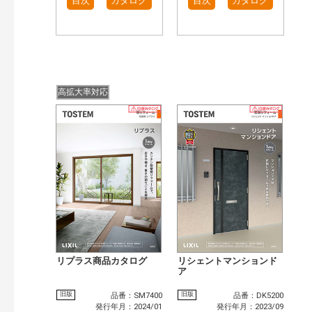
目次
カタログ
目次
カタログ
高拡大率対応
リプラス商品カタログ
リシェントマンションド
ア
旧版
旧版
品番：SM7400
品番：DK5200
発行年月：2024/01
発行年月：2023/09