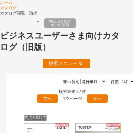
ホーム
カタログ
カタログ閲覧・請求
WEBカタログ
使い方動画
ビジネスユーザーさま向けカタ
ログ（旧版）
検索メニュー
並べ替え
件数
公開情報
検索結果
27
件
現行版
旧版（WEBカタログ）
前へ
1/2ページ
次へ
キーワード検索（あいまい）
検 索
目次も検索
高拡大率対応
おすすめハッシュタグ