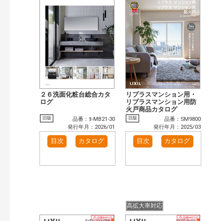
まずはここから（5）
施工イメージ・アイデア集（32）
リフォームおすすめ（27）
カテゴリー
窓・シャッター（9）
玄関ドア・引戸（5）
インテリア建材（2）
キッチン（4）
浴室（6）
洗面化粧室（1）
発行年で検索
２６洗面化粧台総合カタ
リプラスマンション用・
開始年:
ログ
リプラスマンション用防
終了年:
火戸商品カタログ
検索
旧版
旧版
品番：ﾖ-MB21-30
品番：SM9800
発行年月：2026/01
発行年月：2025/03
目次
カタログ
目次
カタログ
高拡大率対応