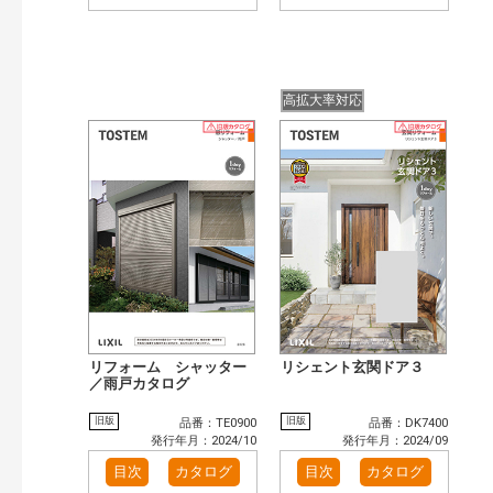
高拡大率対応
リフォーム シャッター
リシェント玄関ドア３
／雨戸カタログ
旧版
旧版
品番：TE0900
品番：DK7400
発行年月：2024/10
発行年月：2024/09
目次
カタログ
目次
カタログ