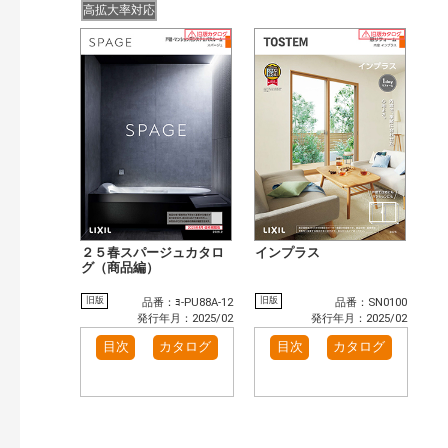
高拡大率対応
２５春スパージュカタロ
インプラス
グ（商品編）
旧版
旧版
品番：ﾖ-PU88A-12
品番：SN0100
発行年月：2025/02
発行年月：2025/02
目次
カタログ
目次
カタログ