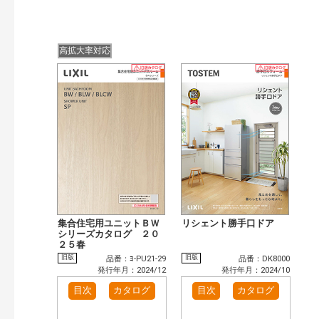
高拡大率対応
集合住宅用ユニットＢＷ
リシェント勝手口ドア
シリーズカタログ ２０
２５春
旧版
旧版
品番：ﾖ-PU21-29
品番：DK8000
発行年月：2024/12
発行年月：2024/10
目次
カタログ
目次
カタログ