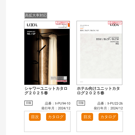
高拡大率対応
シャワーユニットカタロ
ホテル向けユニットカタ
グ２０２５春
ログ２０２５春
旧版
旧版
品番：ﾖ-PU94-10
品番：ﾖ-PU22-26
発行年月：2024/12
発行年月：2024/12
目次
カタログ
目次
カタログ