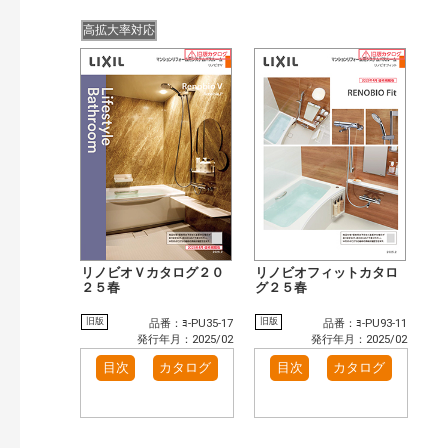
高拡大率対応
リノビオＶカタログ２０
リノビオフィットカタロ
２５春
グ２５春
旧版
旧版
品番：ﾖ-PU35-17
品番：ﾖ-PU93-11
発行年月：2025/02
発行年月：2025/02
目次
カタログ
目次
カタログ