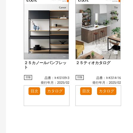
２５カノールパンフレッ
２５ティオカタログ
ト
旧版
旧版
品番：ﾖ-KS109-3
品番：ﾖ-KS14-16
発行年月：2025/02
発行年月：2025/02
目次
カタログ
目次
カタログ