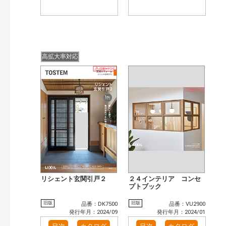
高拡大率対応
リシェント玄関引戸２
２４インテリア コンセ
プトブック
旧版
旧版
品番：DK7500
品番：VU2900
発行年月：2024/09
発行年月：2024/01