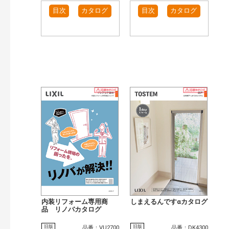
目次
カタログ
目次
カタログ
内装リフォーム専用商
しまえるんですαカタログ
品 リノバカタログ
旧版
旧版
品番：VU2700
品番：DK4300