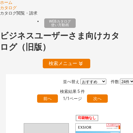
ホーム
カタログ
カタログ閲覧・請求
WEBカタログ
使い方動画
ビジネスユーザーさま向けカタ
ログ（旧版）
検索メニュー
並べ替え
件数
絞り込みの解除
検索結果
5
件
前へ
1/1ページ
次へ
公開情報
現行版
旧版（WEBカタログ）
印刷物なし
キーワード検索（あいまい）