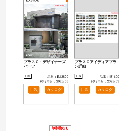
プラスＧ・デザイナーズ
プラスＧアイディアプラ
パーツ
ン詳細
旧版
旧版
品番：EU3800
品番：IE1600
発行年月：2025/03
発行年月：2025/03
目次
カタログ
目次
カタログ
印刷物なし