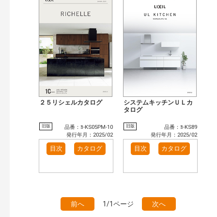
２５リシェルカタログ
システムキッチンＵＬカ
タログ
旧版
旧版
品番：ﾖ-KS05PM-10
品番：ﾖ-KS89
発行年月：2025/02
発行年月：2025/02
目次
カタログ
目次
カタログ
前へ
1/1ページ
次へ