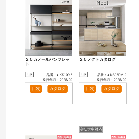
検 索
目次も検索
おすすめハッシュタグ
まずはここから（1）
施工イメージ・アイデア集（4）
リフォームおすすめ（4）
カテゴリー
玄関ドア・引戸（11）
インテリア建材（1）
インテリアファブリック（1）
エクステリア（5）
２５カノールパンフレッ
２５ノクトカタログ
タイル建材（2）
ト
キッチン（4）
浴室（7）
洗面化粧室（1）
旧版
旧版
品番：ﾖ-KS109-3
品番：ﾖ-KS06PM-9
発行年月：2025/02
発行年月：2025/02
発行年で検索
目次
カタログ
目次
カタログ
開始年:
終了年:
検索
高拡大率対応