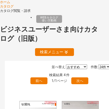
ホーム
カタログ
カタログ閲覧・請求
WEBカタログ
使い方動画
ビジネスユーザーさま向けカタ
ログ（旧版）
検索メニュー
並べ替え
件数
絞り込みの解除
検索結果
4
件
前へ
1/1ページ
次へ
公開情報
現行版
旧版（WEBカタログ）
キーワード検索（あいまい）