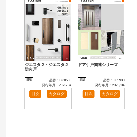
ジエスタ２・ジエスタ２
ドア引戸関連シリーズ
防火戸
旧版
旧版
品番：DK8500
品番：TE1900
発行年月：2025/04
発行年月：2025/04
目次
カタログ
目次
カタログ