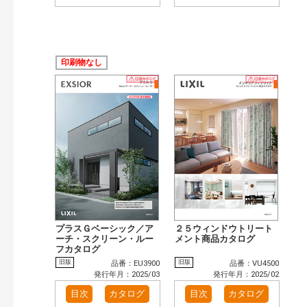
印刷物なし
プラスＧベーシック／ア
２５ウィンドウトリート
ーチ・スクリーン・ルー
メント商品カタログ
フカタログ
旧版
旧版
品番：EU3900
品番：VU4500
発行年月：2025/03
発行年月：2025/02
目次
カタログ
目次
カタログ