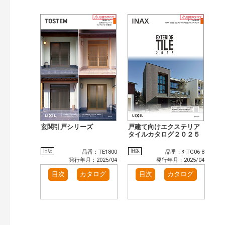
玄関引戸シリーズ
戸建て向けエクステリア
タイルカタログ２０２５
旧版
旧版
品番：TE1800
品番：ﾀ-TG06-8
発行年月：2025/04
発行年月：2025/04
目次
カタログ
目次
カタログ