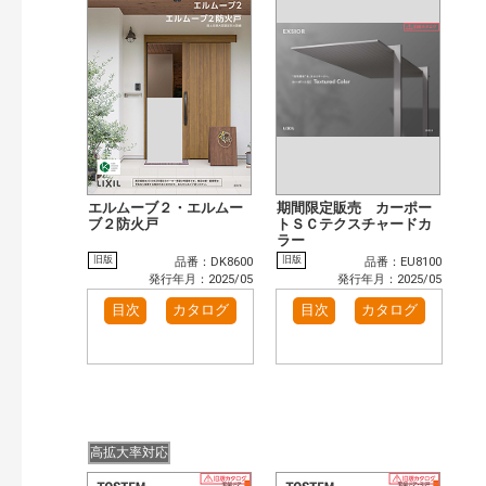
まずはここから（5）
施工イメージ・アイデア集（32）
リフォームおすすめ（27）
カテゴリー
玄関ドア・引戸（11）
インテリア建材（1）
インテリアファブリック（1）
エクステリア（5）
タイル建材（2）
キッチン（4）
浴室（7）
洗面化粧室（1）
発行年で検索
エルムーブ２・エルムー
期間限定販売 カーポー
ブ２防火戸
トＳＣテクスチャードカ
開始年:
ラー
終了年:
旧版
旧版
品番：DK8600
品番：EU8100
発行年月：2025/05
発行年月：2025/05
検索
目次
カタログ
目次
カタログ
高拡大率対応