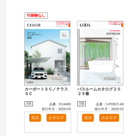
印刷物なし
カーポートＳＣ／テラス
バスルームカタログ２０
ＳＣ
２５春
旧版
旧版
品番：EU4400
品番：ﾖ-PHB21-40
発行年月：2025/03
発行年月：2025/03
目次
カタログ
目次
カタログ