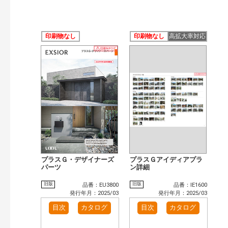
印刷物なし
印刷物なし
高拡大率対応
プラスＧ・デザイナーズ
プラスＧアイディアプラ
パーツ
ン詳細
旧版
旧版
品番：EU3800
品番：IE1600
発行年月：2025/03
発行年月：2025/03
目次
カタログ
目次
カタログ