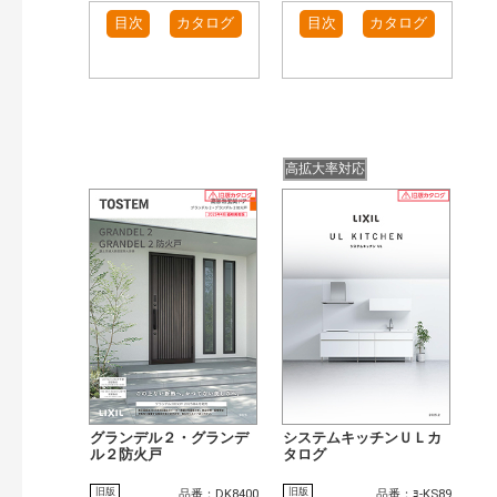
目次
カタログ
目次
カタログ
高拡大率対応
グランデル２・グランデ
システムキッチンＵＬカ
ル２防火戸
タログ
旧版
旧版
品番：DK8400
品番：ﾖ-KS89