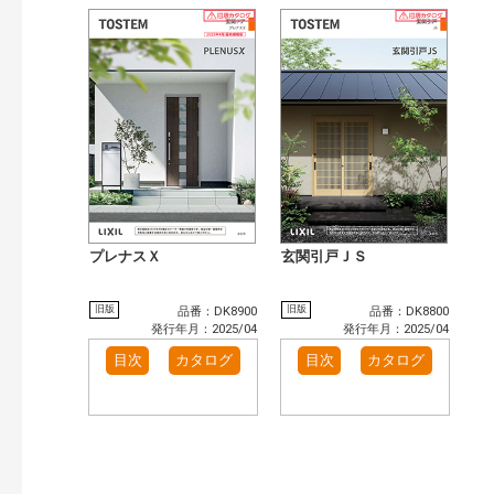
プレナスＸ
玄関引戸ＪＳ
旧版
旧版
品番：DK8900
品番：DK8800
発行年月：2025/04
発行年月：2025/04
目次
カタログ
目次
カタログ