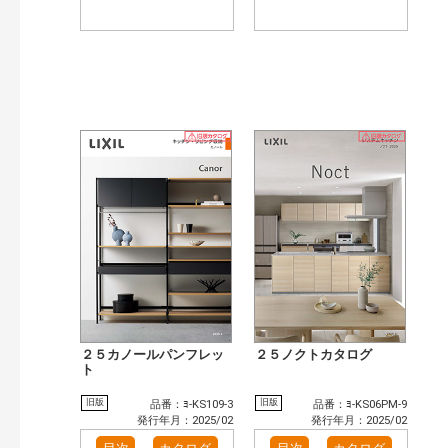
２５カノールパンフレッ
２５ノクトカタログ
ト
旧版
旧版
品番：ﾖ-KS109-3
品番：ﾖ-KS06PM-9
発行年月：2025/02
発行年月：2025/02