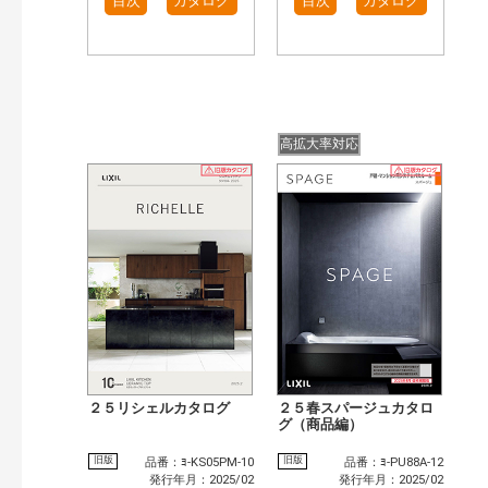
目次
カタログ
目次
カタログ
高拡大率対応
２５リシェルカタログ
２５春スパージュカタロ
グ（商品編）
旧版
旧版
品番：ﾖ-KS05PM-10
品番：ﾖ-PU88A-12
発行年月：2025/02
発行年月：2025/02