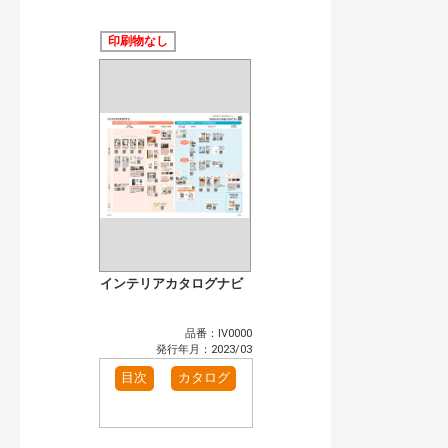
公開情報
現行版
旧版（WEBカタログ）
印刷物なし
キーワード検索（あいまい）
検 索
目次も検索
おすすめハッシュタグ
まずはここから（7）
施工イメージ・アイデア集（6）
リフォームおすすめ（10）
省エネ住宅関連（1）
補助金・優遇制度を知る（2）
カタログ一覧＆使い方（1）
カテゴリー
窓・シャッター（1）
インテリア建材（1）
インテリアカタログナビ
エクステリア（1）
タイル建材（1）
水まわり（2）
洗面化粧室（1）
品番：IV0000
トイレ（2）
水栓金具（1）
発行年月：2023/03
ビル・マンション・店舗（1）
各種施設用設備機器（1）
目次
カタログ
発行年で検索
開始年:
終了年: