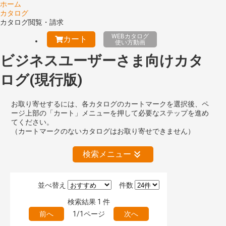
ホーム
カタログ
カタログ閲覧・請求
WEBカタログ
カート
使い方動画
ビジネスユーザーさま向けカタ
ログ(現行版)
お取り寄せするには、各カタログのカートマークを選択後、ペ
ージ上部の「カート」メニューを押して必要なステップを進め
てください。
（カートマークのないカタログはお取り寄せできません）
検索メニュー
並べ替え
件数
絞り込みの解除
検索結果
1
件
前へ
1/1ページ
次へ