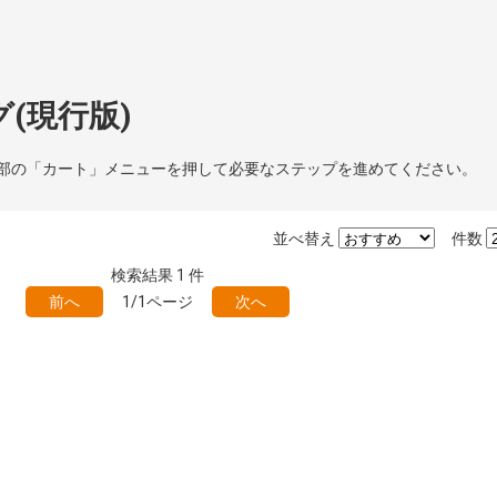
(現行版)
部の「カート」メニューを押して必要なステップを進めてください。
並べ替え
件数
検索結果
1
件
前へ
1/1ページ
次へ