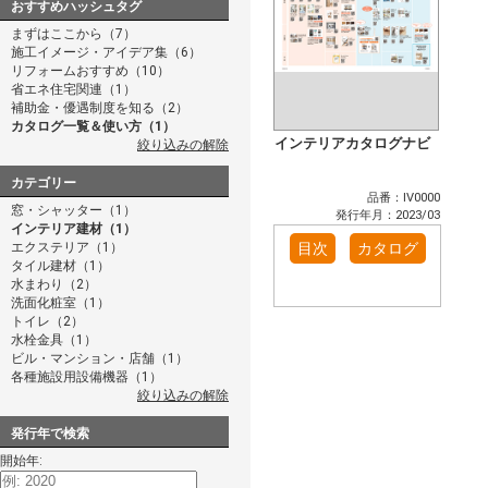
おすすめハッシュタグ
まずはここから（7）
施工イメージ・アイデア集（6）
リフォームおすすめ（10）
省エネ住宅関連（1）
補助金・優遇制度を知る（2）
カタログ一覧＆使い方（1）
インテリアカタログナビ
絞り込みの解除
カテゴリー
品番：IV0000
窓・シャッター（1）
発行年月：2023/03
インテリア建材（1）
エクステリア（1）
目次
カタログ
タイル建材（1）
水まわり（2）
洗面化粧室（1）
トイレ（2）
水栓金具（1）
ビル・マンション・店舗（1）
各種施設用設備機器（1）
絞り込みの解除
発行年で検索
開始年: