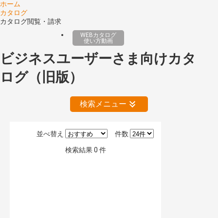
ホーム
カタログ
カタログ閲覧・請求
WEBカタログ
使い方動画
ビジネスユーザーさま向けカタ
ログ（旧版）
検索メニュー
並べ替え
件数
絞り込みの解除
検索結果
0
件
公開情報
現行版
旧版（WEBカタログ）
キーワード検索（あいまい）