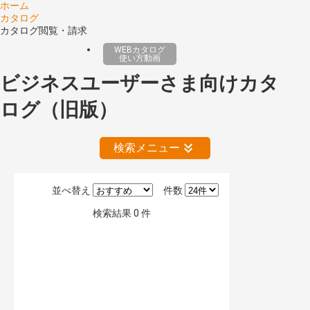
ホーム
カタログ
カタログ閲覧・請求
WEBカタログ
使い方動画
ビジネスユーザーさま向けカタ
ログ（旧版）
検索メニュー
並べ替え
件数
絞り込みの解除
検索結果
0
件
公開情報
現行版
旧版（WEBカタログ）
キーワード検索（あいまい）