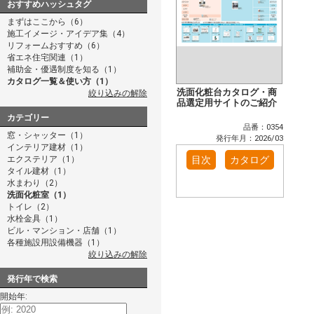
おすすめハッシュタグ
まずはここから（6）
施工イメージ・アイデア集（4）
リフォームおすすめ（6）
省エネ住宅関連（1）
補助金・優遇制度を知る（1）
カタログ一覧＆使い方（1）
洗面化粧台カタログ・商
絞り込みの解除
品選定用サイトのご紹介
カテゴリー
品番：0354
窓・シャッター（1）
発行年月：2026/03
インテリア建材（1）
エクステリア（1）
目次
カタログ
タイル建材（1）
水まわり（2）
洗面化粧室（1）
トイレ（2）
水栓金具（1）
ビル・マンション・店舗（1）
各種施設用設備機器（1）
絞り込みの解除
発行年で検索
開始年: