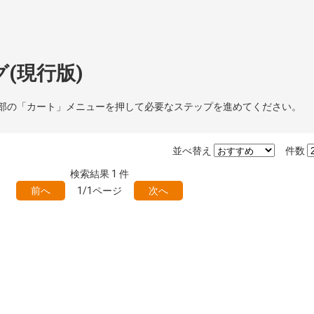
(現行版)
部の「カート」メニューを押して必要なステップを進めてください。
並べ替え
件数
検索結果
1
件
前へ
1/1ページ
次へ