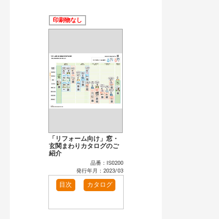
公開情報
現行版
旧版（WEBカタログ）
印刷物なし
キーワード検索（あいまい）
検 索
目次も検索
おすすめハッシュタグ
まずはここから（4）
施工イメージ・アイデア集（1）
リフォームおすすめ（14）
省エネ住宅関連（3）
補助金・優遇制度を知る（2）
カタログ一覧＆使い方（1）
カテゴリー
窓・シャッター（1）
インテリア建材（1）
「リフォーム向け」窓・
エクステリア（1）
玄関まわりカタログのご
タイル建材（1）
紹介
水まわり（2）
洗面化粧室（1）
品番：IS0200
トイレ（2）
水栓金具（1）
発行年月：2023/03
ビル・マンション・店舗（1）
各種施設用設備機器（1）
目次
カタログ
発行年で検索
開始年:
終了年: