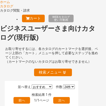
ホーム
カタログ
カタログ閲覧・請求
WEBカタログ
カート
使い方動画
ビジネスユーザーさま向けカタ
ログ(現行版)
お取り寄せするには、各カタログのカートマークを選択後、ペ
ージ上部の「カート」メニューを押して必要なステップを進め
てください。
（カートマークのないカタログはお取り寄せできません）
検索メニュー
並べ替え
件数
絞り込みの解除
検索結果
1
件
前へ
1/1ページ
次へ