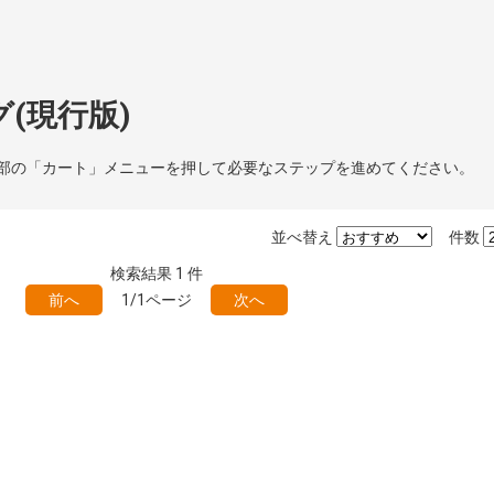
(現行版)
部の「カート」メニューを押して必要なステップを進めてください。
並べ替え
件数
検索結果
1
件
前へ
1/1ページ
次へ