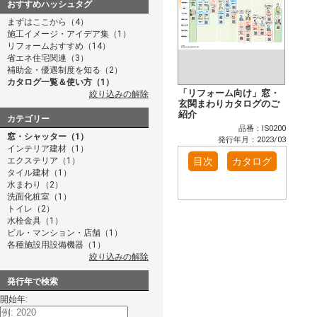
おすすめハッシュタグ
まずはここから（4）
施工イメージ・アイデア集（1）
リフォームおすすめ（14）
省エネ住宅関連（3）
補助金・優遇制度を知る（2）
カタログ一覧＆使い方（1）
「リフォーム向け」窓・
絞り込みの解除
玄関まわりカタログのご
紹介
カテゴリー
品番：IS0200
窓・シャッター（1）
発行年月：2023/03
インテリア建材（1）
エクステリア（1）
目次
カタログ
タイル建材（1）
水まわり（2）
洗面化粧室（1）
トイレ（2）
水栓金具（1）
ビル・マンション・店舗（1）
各種施設用設備機器（1）
絞り込みの解除
発行年で検索
開始年: