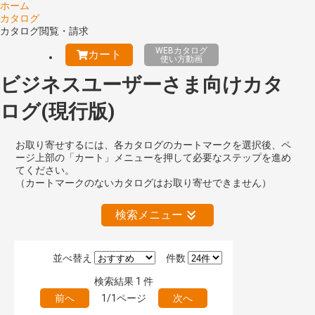
ホーム
カタログ
カタログ閲覧・請求
WEBカタログ
カート
使い方動画
ビジネスユーザーさま向けカタ
ログ(現行版)
お取り寄せするには、各カタログのカートマークを選択後、ペ
ージ上部の「カート」メニューを押して必要なステップを進め
てください。
（カートマークのないカタログはお取り寄せできません）
検索メニュー
並べ替え
件数
絞り込みの解除
検索結果
1
件
前へ
1/1ページ
次へ