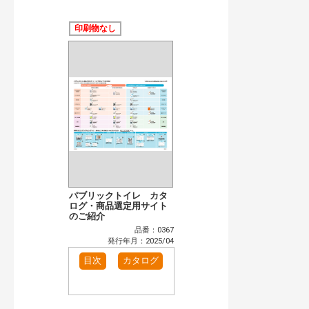
公開情報
現行版
旧版（WEBカタログ）
印刷物なし
キーワード検索（あいまい）
検 索
目次も検索
おすすめハッシュタグ
カタログ一覧＆使い方（1）
カテゴリー
窓・シャッター（1）
インテリア建材（1）
エクステリア（1）
タイル建材（1）
水まわり（2）
洗面化粧室（1）
パブリックトイレ カタ
トイレ（2）
ログ・商品選定用サイト
水栓金具（1）
のご紹介
ビル・マンション・店舗（1）
各種施設用設備機器（1）
品番：0367
発行年月：2025/04
発行年で検索
目次
カタログ
開始年:
終了年:
検索