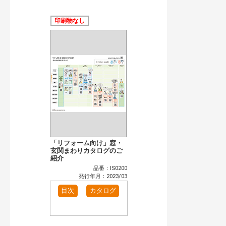
公開情報
現行版
旧版（WEBカタログ）
印刷物なし
キーワード検索（あいまい）
検 索
目次も検索
おすすめハッシュタグ
まずはここから（4）
施工イメージ・アイデア集（1）
リフォームおすすめ（14）
省エネ住宅関連（3）
補助金・優遇制度を知る（2）
カタログ一覧＆使い方（1）
カテゴリー
窓・シャッター（1）
インテリア建材（1）
「リフォーム向け」窓・
エクステリア（1）
玄関まわりカタログのご
タイル建材（1）
紹介
水まわり（2）
洗面化粧室（1）
品番：IS0200
トイレ（2）
水栓金具（1）
発行年月：2023/03
ビル・マンション・店舗（1）
各種施設用設備機器（1）
目次
カタログ
発行年で検索
開始年:
終了年: