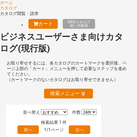
ホーム
カタログ
カタログ閲覧・請求
WEBカタログ
カート
使い方動画
ビジネスユーザーさま向けカタ
ログ(現行版)
お取り寄せするには、各カタログのカートマークを選択後、ペ
ージ上部の「カート」メニューを押して必要なステップを進め
てください。
（カートマークのないカタログはお取り寄せできません）
検索メニュー
並べ替え
件数
絞り込みの解除
検索結果
1
件
前へ
1/1ページ
次へ