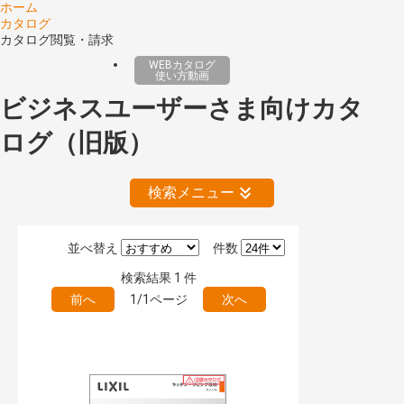
ホーム
カタログ
カタログ閲覧・請求
WEBカタログ
使い方動画
ビジネスユーザーさま向けカタ
ログ（旧版）
検索メニュー
並べ替え
件数
絞り込みの解除
検索結果
1
件
前へ
1/1ページ
次へ
公開情報
現行版
旧版（WEBカタログ）
キーワード検索（あいまい）