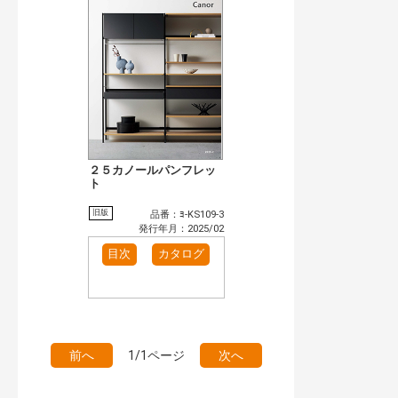
検 索
目次も検索
おすすめハッシュタグ
まずはここから（1）
施工イメージ・アイデア集（4）
リフォームおすすめ（4）
カテゴリー
窓・シャッター（2）
玄関ドア・引戸（1）
インテリア建材（1）
キッチン（1）
２５カノールパンフレッ
ト
発行年で検索
開始年:
旧版
品番：ﾖ-KS109-3
終了年:
発行年月：2025/02
検索
目次
カタログ
前へ
1/1ページ
次へ