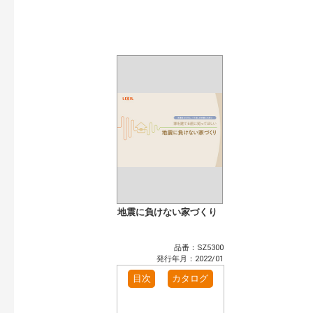
開始年:
終了年:
検索
地震に負けない家づくり
品番：SZ5300
発行年月：2022/01
目次
カタログ