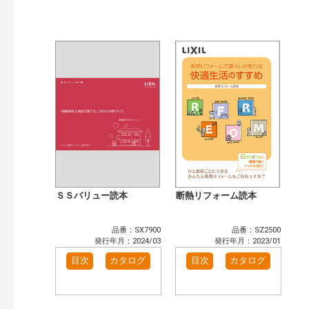
公開情報
現行版
旧版（WEBカタログ）
キーワード検索（あいまい）
検 索
目次も検索
おすすめハッシュタグ
まずはここから（3）
リフォームおすすめ（4）
省エネ住宅関連（4）
補助金・優遇制度を知る（2）
カテゴリー
窓・シャッター（4）
玄関ドア・引戸（7）
インテリア建材（7）
エクステリア（3）
ＳＳバリュー読本
断熱リフォーム読本
タイル建材（4）
キッチン（2）
浴室（5）
洗面化粧室（6）
品番：SX7900
品番：SZ2500
トイレ（3）
小型電気温水器（1）
発行年月：2024/03
発行年月：2023/01
水栓金具（3）
太陽光発電・屋根・外壁（1）
目次
カタログ
目次
カタログ
高性能住宅工法（3）
その他（2）
発行年で検索