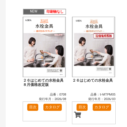
公開情報
現行版
旧版（WEBカタログ）
NEW
印刷物なし
キーワード検索（あいまい）
検 索
目次も検索
おすすめハッシュタグ
まずはここから（3）
リフォームおすすめ（3）
補助金・優遇制度を知る（1）
カタログ一覧＆使い方（1）
カテゴリー
窓・シャッター（4）
玄関ドア・引戸（7）
インテリア建材（7）
エクステリア（3）
２６はじめての水栓金具
２６はじめての水栓金具
タイル建材（4）
８月価格改定版
キッチン（2）
浴室（5）
洗面化粧室（6）
品番：0708
品番：ｾ-MTPM05
トイレ（3）
小型電気温水器（1）
発行年月：2026/08
発行年月：2026/03
水栓金具（3）
太陽光発電・屋根・外壁（1）
目次
カタログ
目次
カタログ
高性能住宅工法（3）
その他（2）
発行年で検索