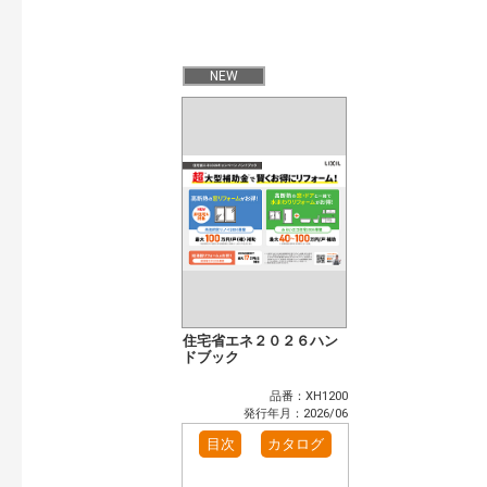
開始年:
終了年:
検索
NEW
住宅省エネ２０２６ハン
ドブック
品番：XH1200
発行年月：2026/06
目次
カタログ