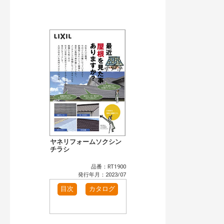
公開情報
現行版
旧版（WEBカタログ）
キーワード検索（あいまい）
検 索
目次も検索
おすすめハッシュタグ
まずはここから（1）
施工イメージ・アイデア集（1）
リフォームおすすめ（5）
省エネ住宅関連（4）
カテゴリー
窓・シャッター（4）
玄関ドア・引戸（7）
インテリア建材（7）
エクステリア（3）
ヤネリフォームソクシン
タイル建材（4）
チラシ
キッチン（2）
浴室（5）
洗面化粧室（6）
品番：RT1900
トイレ（3）
小型電気温水器（1）
発行年月：2023/07
水栓金具（3）
太陽光発電・屋根・外壁（1）
目次
カタログ
高性能住宅工法（3）
その他（2）
発行年で検索