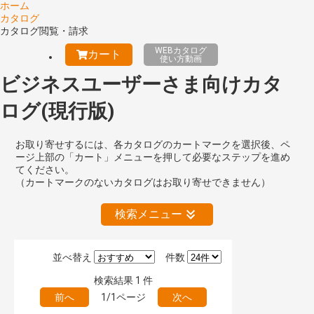
ホーム
カタログ
カタログ閲覧・請求
WEBカタログ
カート
使い方動画
ビジネスユーザーさま向けカタ
ログ(現行版)
お取り寄せするには、各カタログのカートマークを選択後、ペ
ージ上部の「カート」メニューを押して必要なステップを進め
てください。
（カートマークのないカタログはお取り寄せできません）
検索メニュー
並べ替え
件数
絞り込みの解除
検索結果
1
件
前へ
1/1ページ
次へ