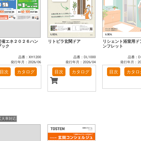
宅省エネ２０２６ハン
リトビラ玄関ドア
リシェント浴室用ド
ブック
ンフレット
品番：XH1200
品番：DL1000
品番：DK
発行年月：2026/06
発行年月：2026/04
発行年月：202
目次
カタログ
目次
カタログ
目次
カタロ
拡大率対応