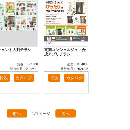
シェント大判チラシ
玄関コンシェルジュ・合
成アプリチラシ
品番：DK1600
品番：DJ4000
発行年月：2022/11
発行年月：2021/08
目次
カタログ
目次
カタログ
前へ
1/1ページ
次へ