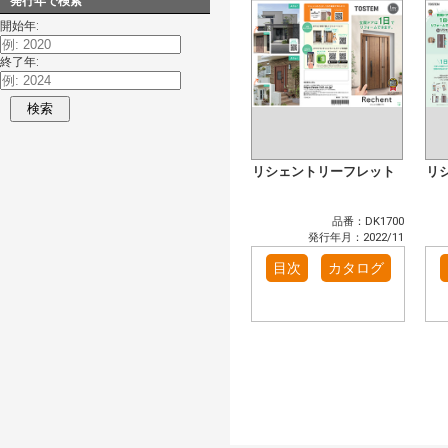
発行年で検索
開始年:
終了年:
検索
リシェントリーフレット
リ
品番：DK1700
発行年月：2022/11
目次
カタログ