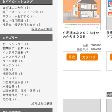
おすすめハッシュタグ
まずはここから（7）
施工イメージ・アイデア集（5）
リフォームおすすめ（6）
省エネ住宅関連（2）
補助金・優遇制度を知る（2）
絞り込みの解除
住宅省エネ２０２６はや
住
わかりＢＯＯＫ
ド
カテゴリー
窓・シャッター（4）
品番：XG9900
玄関ドア・引戸（7）
発行年月：2026/07
インテリア建材（7）
エクステリア（3）
目次
カタログ
タイル建材（4）
キッチン（2）
浴室（5）
洗面化粧室（6）
トイレ（3）
小型電気温水器（1）
水栓金具（3）
太陽光発電・屋根・外壁（1）
高
高性能住宅工法（3）
その他（2）
絞り込みの解除