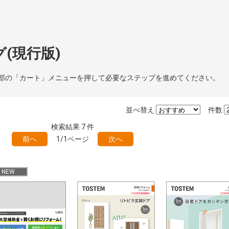
(現行版)
部の「カート」メニューを押して必要なステップを進めてください。
並べ替え
件数
検索結果
7
件
前へ
1/1ページ
次へ
NEW