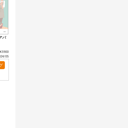
アパ
5900
4/05
グ