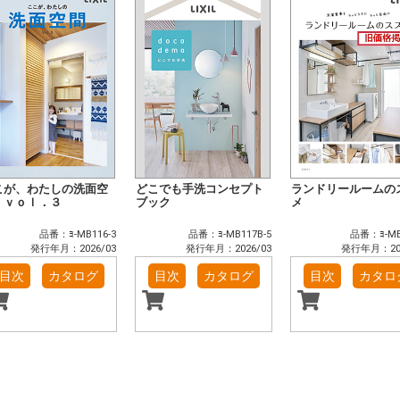
こが、わたしの洗面空
どこでも手洗コンセプト
ランドリールームの
 ｖｏｌ．３
ブック
メ
品番：ﾖ-MB116-3
品番：ﾖ-MB117B-5
品番：ﾖ-MB
発行年月：2026/03
発行年月：2026/03
発行年月：202
目次
カタログ
目次
カタログ
目次
カタロ