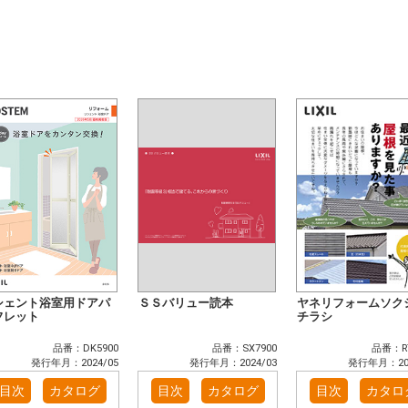
シェント浴室用ドアパ
ＳＳバリュー読本
ヤネリフォームソク
フレット
チラシ
品番：DK5900
品番：SX7900
品番：RT
発行年月：2024/05
発行年月：2024/03
発行年月：202
目次
カタログ
目次
カタログ
目次
カタロ