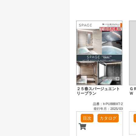
２５春スパージュエント
Ｇ
リープラン
Ｗ
品番：ﾖ-PU88BXT-2
発行年月：2025/03
目次
カタログ