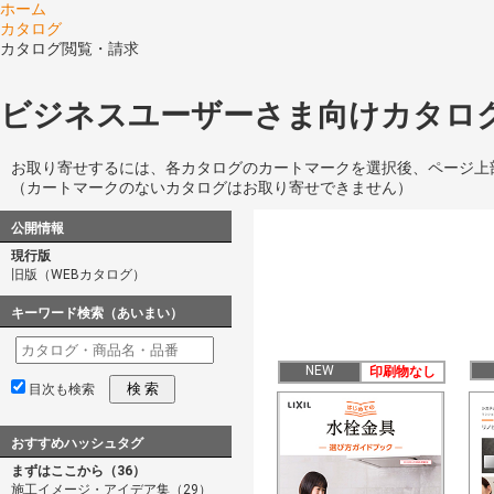
ホーム
カタログ
カタログ閲覧・請求
ビジネスユーザーさま向けカタログ
お取り寄せするには、各カタログのカートマークを選択後、ページ上
（カートマークのないカタログはお取り寄せできません）
公開情報
現行版
旧版（WEBカタログ）
キーワード検索（あいまい）
NEW
印刷物なし
検 索
目次も検索
おすすめハッシュタグ
まずはここから（36）
施工イメージ・アイデア集（29）