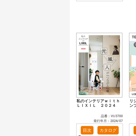
私のインテリアｗｉｔｈ
リ
ＬＩＸＩＬ ２０２４
ン
品番：VU3700
発行年月：2024/07
目次
カタログ