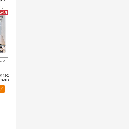
スス
142-2
6/03
グ