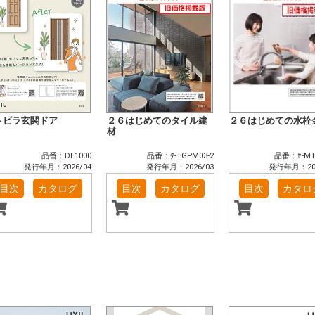
トビラ玄関ドア
２６はじめてのタイル建
２６はじめての水栓
材
品番：DL1000
品番：ﾀ-TGPM03-2
品番：ｾ-MT
発行年月：2026/04
発行年月：2026/03
発行年月：202
目次
カタログ
目次
カタログ
目次
カタロ