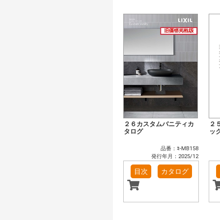
２６カスタムバニティカ
２
タログ
ッ
品番：ﾖ-MB158
発行年月：2025/12
目次
カタログ