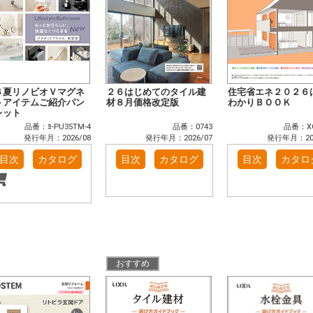
６夏リノビオＶマグネ
２６はじめてのタイル建
住宅省エネ２０２６
トアイテムご紹介パン
材８月価格改定版
わかりＢＯＯＫ
レット
品番：ﾖ-PU35TM-4
品番：0743
品番：XG
発行年月：2026/08
発行年月：2026/07
発行年月：202
目次
カタログ
目次
カタログ
目次
カタロ
おすすめ