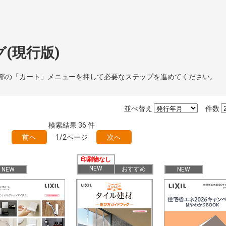
(現行版)
部の「カート」メニューを押して必要なステップを進めてください。
並べ替え
件数
検索結果
36
件
前へ
1/2ページ
次へ
印刷物なし
NEW
おすすめ
NEW
NEW