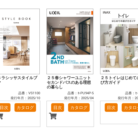
５ラシッサスタイルブ
２５春シャワーユニット
２５トイレはじめて
ク
セカンドバスのある理想
び方ガイド
の暮らし
品番：VS1100
品番：ﾖ-PU94P-5
品番：ｾ-
発行年月：2025/10
発行年月：2025/04
発行年月：202
目次
カタログ
目次
カタログ
目次
カタロ