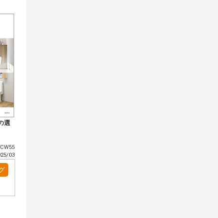
の選
CW55
5/03
グ