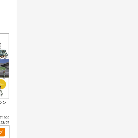
シン
1900
3/07
グ