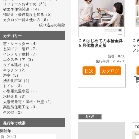
リフォームおすすめ（59）
省エネ住宅関連（14）
補助金・優遇制度を知る（5）
カタログ一覧＆使い方（8）
絞り込みの解除
カテゴリー
２６はじめての水栓金具
２
窓・シャッター（4）
８月価格改定版
ッ
玄関ドア・引戸（7）
フ
インテリア建材（7）
品番：0708
エクステリア（3）
発行年月：2026/08
タイル建材（4）
キッチン（2）
目次
カタログ
浴室（5）
洗面化粧室（6）
トイレ（3）
小型電気温水器（1）
水栓金具（3）
太陽光発電・屋根・外壁（1）
高性能住宅工法（3）
その他（2）
NEW
発行年で検索
開始年: