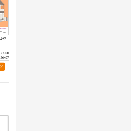
はや
9900
6/07
グ