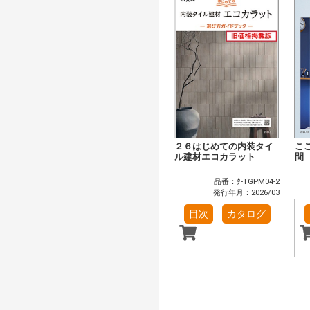
２６はじめての内装タイ
こ
ル建材エコカラット
間
品番：ﾀ-TGPM04-2
発行年月：2026/03
目次
カタログ