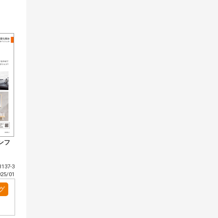
ンフ
137-3
5/01
グ