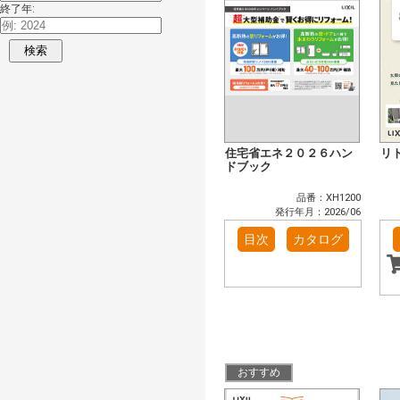
終了年:
検索
住宅省エネ２０２６ハン
リ
ドブック
品番：XH1200
発行年月：2026/06
目次
カタログ
おすすめ