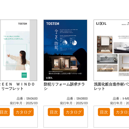
ＲＥＥＮ ＷＩＮＤＯ
防犯リフォーム訴求チラ
洗面化粧台造作材パ
 リーフレット
シ
レット
品番：SN0600
品番：SN0800
品番：ﾖ-MB
発行年月：2025/03
発行年月：2025/03
発行年月：202
目次
カタログ
目次
カタログ
目次
カタロ