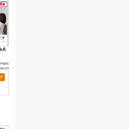
金具
PM05
6/03
グ