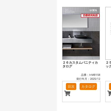
２６カスタムバニティカ
２
タログ
ッ
品番：ﾖ-MB158
発行年月：2025/12
目次
カタログ