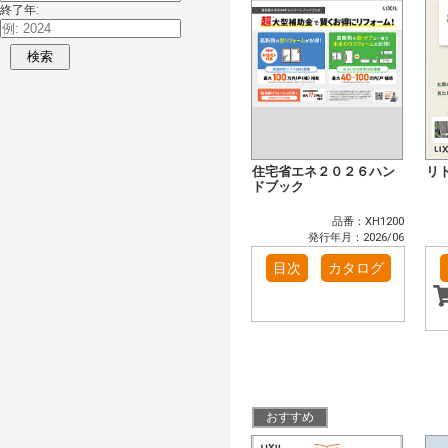
終了年:
検索
住宅省エネ２０２６ハン
リ
ドブック
品番：XH1200
発行年月：2026/06
目次
カタログ
おすすめ