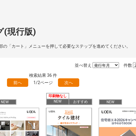
(現行版)
部の「カート」メニューを押して必要なステップを進めてください。
並べ替え
件数
検索結果
36
件
前へ
1/2ページ
次へ
印刷物なし
NEW
おすすめ
NEW
NEW