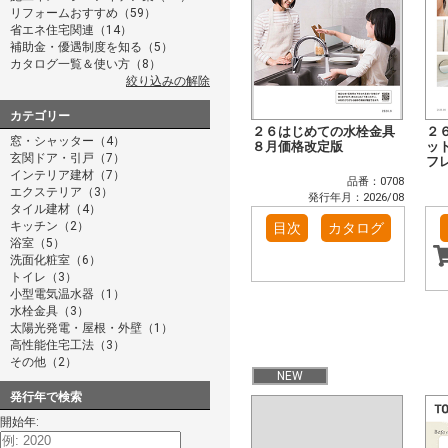
リフォームおすすめ（59）
省エネ住宅関連（14）
補助金・優遇制度を知る（5）
カタログ一覧＆使い方（8）
絞り込みの解除
カテゴリー
２６はじめての水栓金具
２
窓・シャッター（4）
８月価格改定版
ッ
玄関ドア・引戸（7）
フ
インテリア建材（7）
品番：0708
エクステリア（3）
発行年月：2026/08
タイル建材（4）
キッチン（2）
目次
カタログ
浴室（5）
洗面化粧室（6）
トイレ（3）
小型電気温水器（1）
水栓金具（3）
太陽光発電・屋根・外壁（1）
高性能住宅工法（3）
その他（2）
NEW
発行年で検索
開始年: