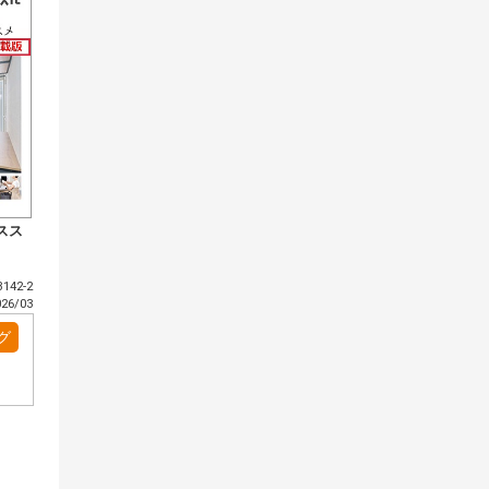
スス
142-2
6/03
グ