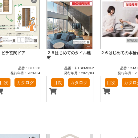
トビラ玄関ドア
２６はじめてのタイル建
２６はじめての水栓
材
品番：DL1000
品番：ﾀ-TGPM03-2
品番：ｾ-MT
発行年月：2026/04
発行年月：2026/03
発行年月：202
目次
カタログ
目次
カタログ
目次
カタロ