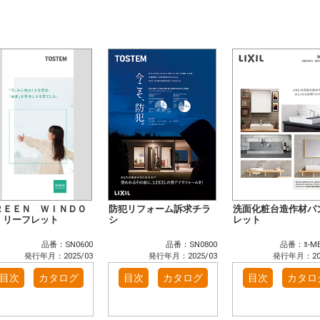
ＲＥＥＮ ＷＩＮＤＯ
防犯リフォーム訴求チラ
洗面化粧台造作材パ
 リーフレット
シ
レット
品番：SN0600
品番：SN0800
品番：ﾖ-MB
発行年月：2025/03
発行年月：2025/03
発行年月：202
目次
カタログ
目次
カタログ
目次
カタロ