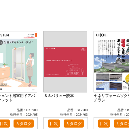
シェント浴室用ドアパ
ＳＳバリュー読本
ヤネリフォームソク
フレット
チラシ
品番：DK5900
品番：SX7900
品番：RT
発行年月：2024/05
発行年月：2024/03
発行年月：202
目次
カタログ
目次
カタログ
目次
カタロ