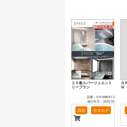
２５春スパージュエント
Ｇ
リープラン
Ｗ
品番：ﾖ-PU88BXT-2
発行年月：2025/03
目次
カタログ