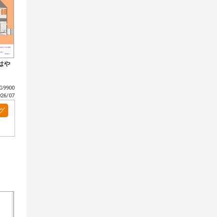
はや
9900
6/07
グ