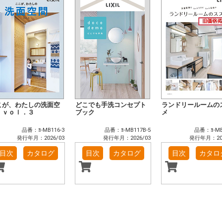
こが、わたしの洗面空
どこでも手洗コンセプト
ランドリールームの
 ｖｏｌ．３
ブック
メ
品番：ﾖ-MB116-3
品番：ﾖ-MB117B-5
品番：ﾖ-MB
発行年月：2026/03
発行年月：2026/03
発行年月：202
目次
カタログ
目次
カタログ
目次
カタロ