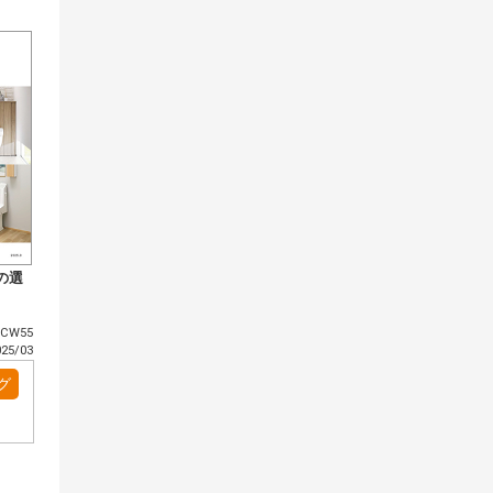
の選
CW55
5/03
グ