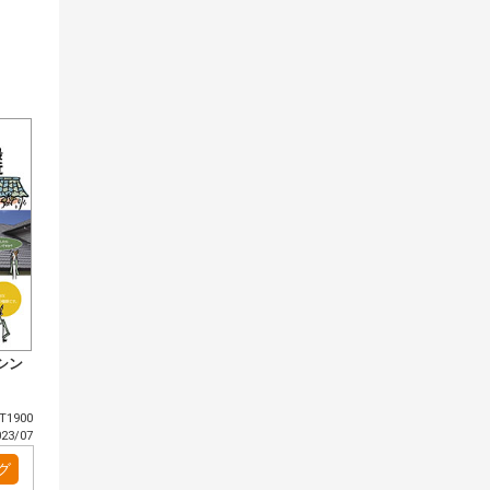
シン
1900
3/07
グ