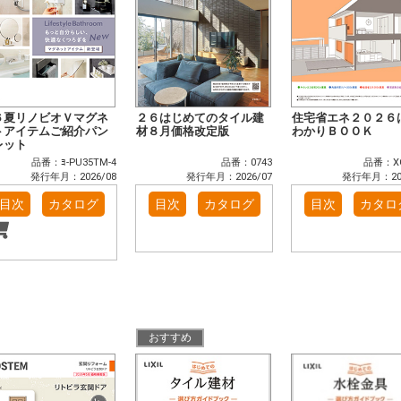
６夏リノビオＶマグネ
２６はじめてのタイル建
住宅省エネ２０２６
トアイテムご紹介パン
材８月価格改定版
わかりＢＯＯＫ
レット
品番：ﾖ-PU35TM-4
品番：0743
品番：XG
発行年月：2026/08
発行年月：2026/07
発行年月：202
目次
カタログ
目次
カタログ
目次
カタロ
おすすめ