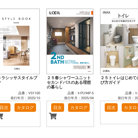
５ラシッサスタイルブ
２５春シャワーユニット
２５トイレはじめて
ク
セカンドバスのある理想
び方ガイド
の暮らし
品番：VS1100
品番：ﾖ-PU94P-5
品番：ｾ-
発行年月：2025/10
発行年月：2025/04
発行年月：202
目次
カタログ
目次
カタログ
目次
カタロ