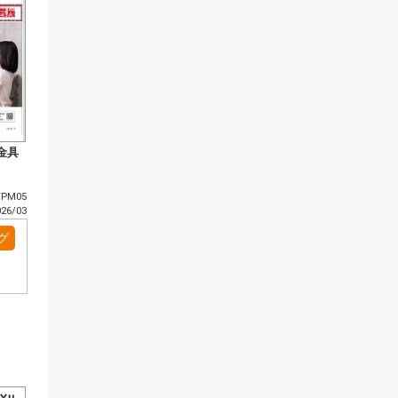
金具
PM05
6/03
グ