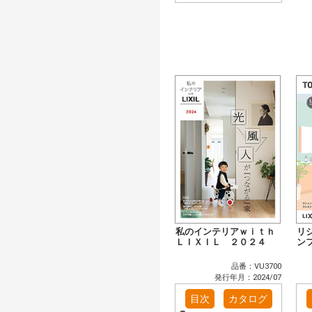
私のインテリアｗｉｔｈ
リ
ＬＩＸＩＬ ２０２４
ン
品番：VU3700
発行年月：2024/07
目次
カタログ