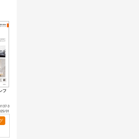
ンフ
137-3
5/01
グ