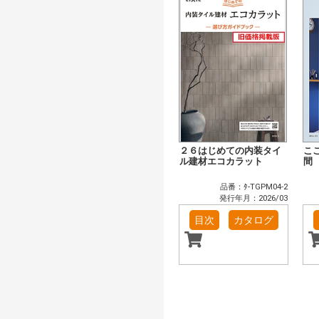
２６はじめての内装タイ
こ
ル建材エコカラット
間
品番：ﾀ-TGPM04-2
発行年月：2026/03
目次
カタログ