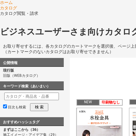
ホーム
カタログ
カタログ閲覧・請求
ビジネスユーザーさま向けカタログ
お取り寄せするには、各カタログのカートマークを選択後、ページ上
（カートマークのないカタログはお取り寄せできません）
公開情報
現行版
旧版（WEBカタログ）
キーワード検索（あいまい）
NEW
印刷物なし
検 索
目次も検索
おすすめハッシュタグ
まずはここから（36）
施工イメージ・アイデア集（29）