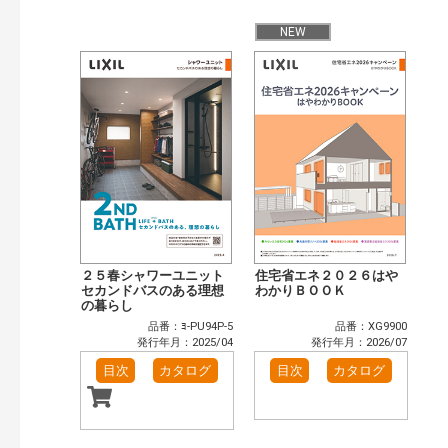
NEW
２５春シャワーユニット
住宅省エネ２０２６はや
セカンドバスのある理想
わかりＢＯＯＫ
の暮らし
品番：ﾖ-PU94P-5
品番：XG9900
発行年月：2025/04
発行年月：2026/07
目次
カタログ
目次
カタログ