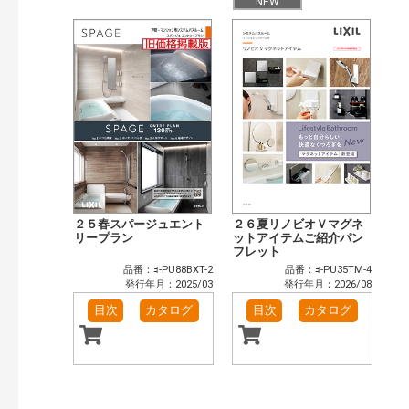
目次も検索
NEW
おすすめハッシュタグ
まずはここから（4）
施工イメージ・アイデア集（6）
リフォームおすすめ（10）
省エネ住宅関連（1）
補助金・優遇制度を知る（1）
カテゴリー
窓・シャッター（3）
玄関ドア・引戸（5）
インテリア建材（6）
エクステリア（2）
タイル建材（4）
キッチン（1）
２５春スパージュエント
２６夏リノビオＶマグネ
浴室（4）
洗面化粧室（6）
リープラン
ットアイテムご紹介パン
フレット
トイレ（2）
小型電気温水器（1）
品番：ﾖ-PU88BXT-2
品番：ﾖ-PU35TM-4
水栓金具（2）
太陽光発電・屋根・外壁（1）
発行年月：2025/03
発行年月：2026/08
高性能住宅工法（3）
その他（2）
目次
カタログ
目次
カタログ
発行年で検索
開始年:
終了年:
検索