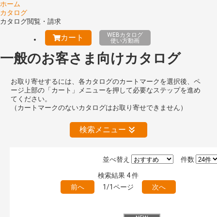
ホーム
カタログ
カタログ閲覧・請求
WEBカタログ
カート
使い方動画
一般のお客さま向けカタログ
お取り寄せするには、各カタログのカートマークを選択後、ペ
ージ上部の「カート」メニューを押して必要なステップを進め
てください。
（カートマークのないカタログはお取り寄せできません）
検索メニュー
並べ替え
件数
絞り込みの解除
検索結果
4
件
前へ
1/1ページ
次へ
キーワード検索（あいまい）
検 索