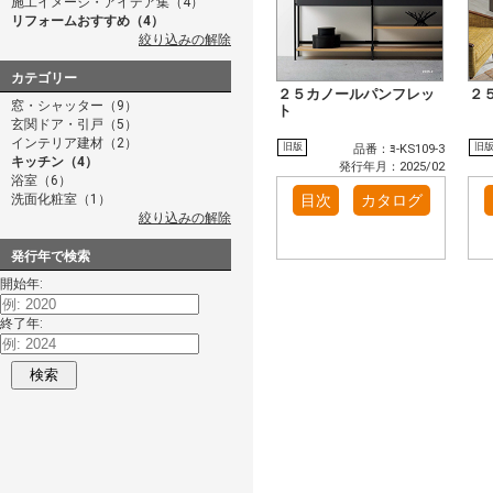
施工イメージ・アイデア集（4）
リフォームおすすめ（4）
絞り込みの解除
カテゴリー
２５カノールパンフレッ
２
窓・シャッター（9）
ト
玄関ドア・引戸（5）
インテリア建材（2）
旧版
旧
品番：ﾖ-KS109-3
キッチン（4）
発行年月：2025/02
浴室（6）
洗面化粧室（1）
目次
カタログ
絞り込みの解除
発行年で検索
開始年:
終了年:
検索