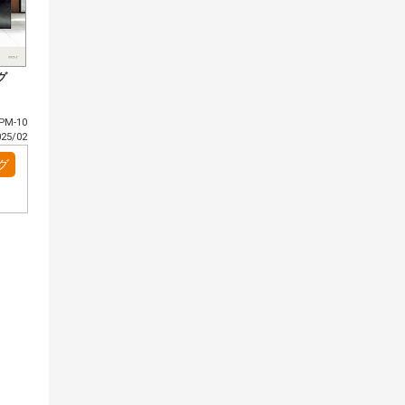
グ
PM-10
5/02
グ