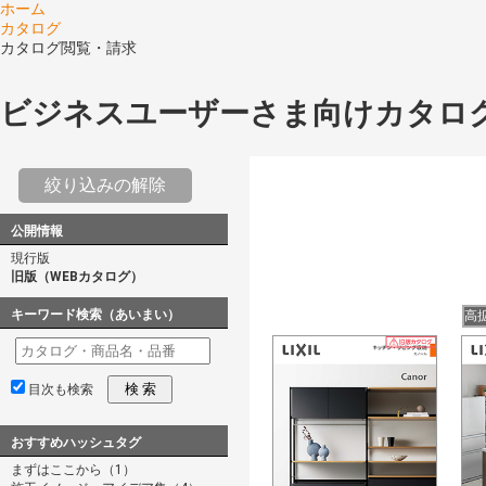
ホーム
カタログ
カタログ閲覧・請求
ビジネスユーザーさま向けカタロ
絞り込みの解除
公開情報
現行版
旧版（WEBカタログ）
キーワード検索（あいまい）
高
検 索
目次も検索
おすすめハッシュタグ
まずはここから（1）