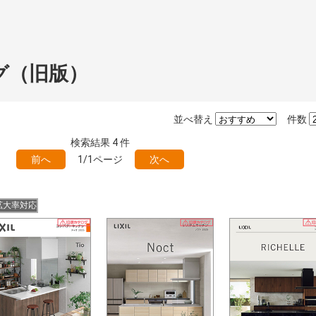
グ（旧版）
並べ替え
件数
検索結果
4
件
前へ
1/1ページ
次へ
拡大率対応