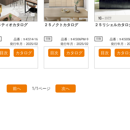
５ティオカタログ
２５ノクトカタログ
２５リシェルカタロ
版
旧版
旧版
品番：ﾖ-KS14-16
品番：ﾖ-KS06PM-9
品番：ﾖ-KS05
発行年月：2025/02
発行年月：2025/02
発行年月：202
目次
カタログ
目次
カタログ
目次
カタロ
前へ
1/1ページ
次へ